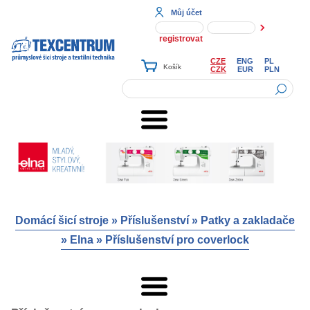
Můj účet
registrovat
CZE
ENG
PL
CZK
EUR
PLN
Domácí šicí stroje
»
Příslušenství
»
Patky a zakladače
»
Elna
»
Příslušenství pro coverlock