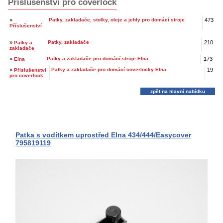
Příslušenství pro coverlock
»
Patky, zakladače, stolky, oleje a jehly pro domácí stroje
473
Příslušenství
»
Patky, zakladače
210
Patky a
zakladače
»
Patky a zakladače pro domácí stroje Elna
173
Elna
»
Patky a zakladače pro domácí coverlocky Elna
19
Příslušenství
pro coverlock
zpět na hlavní nabídku
Patka s vodítkem uprostřed Elna 434/444/Easycover
795819119