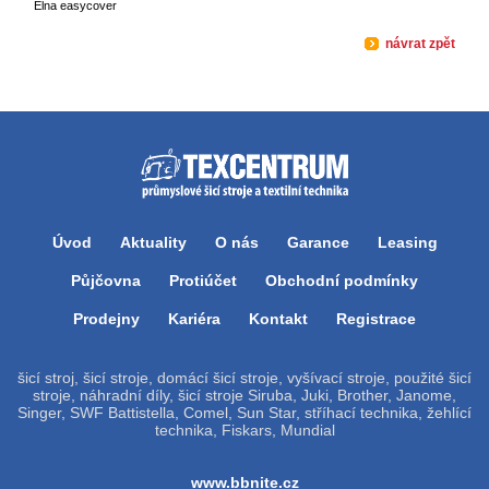
Elna easycover
návrat zpět
Úvod
Aktuality
O nás
Garance
Leasing
Půjčovna
Protiúčet
Obchodní podmínky
Prodejny
Kariéra
Kontakt
Registrace
šicí stroj, šicí stroje, domácí šicí stroje, vyšívací stroje, použité šicí
stroje, náhradní díly, šicí stroje Siruba, Juki, Brother, Janome,
Singer, SWF Battistella, Comel, Sun Star, stříhací technika, žehlící
technika, Fiskars, Mundial
www.bbnite.cz