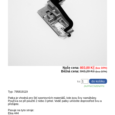
Naše cena:
803,00 Kč
(bez DPH)
Běžná cena:
843,20 Kč
(bez DPH)
ks
JA/PN/CN/BN/PN
Typ: 795819119
Patka je vhodná pro šití sportovních materiálů, kde jsou švy namáhány.
Používa se při použití 2 nebo 3 jehel. Vodič patky umístíte doprostřed švu a
přešijete.
Pasuje na tyto stroje:
Elna 444