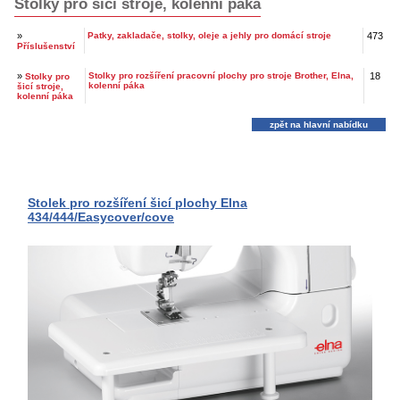
Stolky pro šicí stroje, kolenní páka
»
Patky, zakladače, stolky, oleje a jehly pro domácí stroje
473
Příslušenství
»
Stolky pro rozšíření pracovní plochy pro stroje Brother, Elna,
18
Stolky pro
kolenní páka
šicí stroje,
kolenní páka
zpět na hlavní nabídku
Stolek pro rozšíření šicí plochy Elna
434/444/Easycover/cove