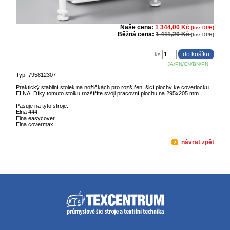
Naše cena:
1 344,00 Kč
(bez DPH)
Běžná cena:
1 411,20 Kč
(bez DPH)
ks
JA/PN/CN/BN/PN
Typ: 795812307
Praktický stabilní stolek na nožičkách pro rozšíření šicí plochy ke coverlocku
ELNA. Díky tomuto stolku rozšíříte svoji pracovní plochu na 295x205 mm.
Pasuje na tyto stroje:
Elna 444
Elna easycover
Elna covermax
návrat zpět