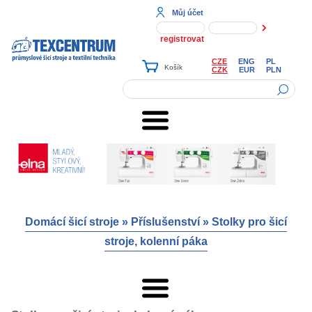
Můj účet
registrovat
CZE
ENG
PL
CZK
EUR
PLN
Domácí šicí stroje
»
Příslušenství
»
Stolky pro šicí
stroje, kolenní páka