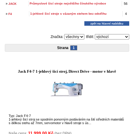
»
Průmyslové šicí stroje největšího čínského výrobce
56
JACK
»
1-jehlové šicí stroje s vázaným stehem bez odstřihu
4
F4
zpět na hlavní nabídku
Značka:
třídit:
Strana
1
Jack F4-7 1-jehlový šicí stroj, Direct Drive - motor v hlavě
Typ: Jack F4-7
1-jehlový šicí stroj se spodním ponorným podáváním na šití středních materiálů
s délkou stehu až 7mm, servomotor v hlavě stroje s ús...
11 999,00 Kč
Naše cena:
(bez DPH)