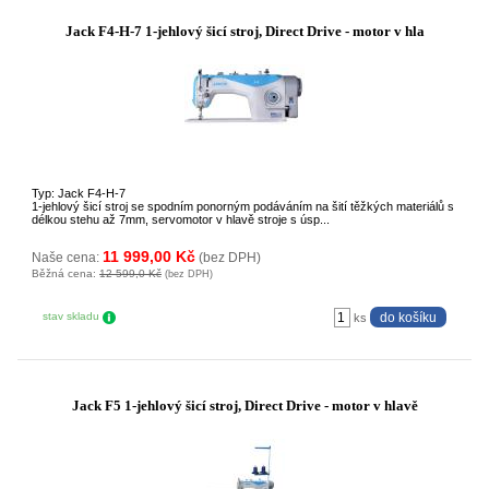
Jack F4-H-7 1-jehlový šicí stroj, Direct Drive - motor v hla
Typ: Jack F4-H-7
1-jehlový šicí stroj se spodním ponorným podáváním na šití těžkých materiálů s
délkou stehu až 7mm, servomotor v hlavě stroje s úsp...
11 999,00 Kč
Naše cena:
(bez DPH)
Běžná cena:
12 599,0 Kč
(bez DPH)
stav skladu
ks
Jack F5 1-jehlový šicí stroj, Direct Drive - motor v hlavě