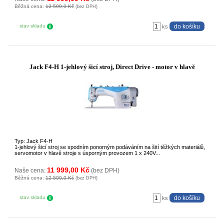
Běžná cena:
12 599,0 Kč
(bez DPH)
stav skladu
ks
Jack F4-H 1-jehlový šicí stroj, Direct Drive - motor v hlavě
Typ: Jack F4-H
1-jehlový šicí stroj se spodním ponorným podáváním na šití těžkých materiálů,
servomotor v hlavě stroje s úsporným provozem 1 x 240V...
11 999,00 Kč
Naše cena:
(bez DPH)
Běžná cena:
12 599,0 Kč
(bez DPH)
stav skladu
ks