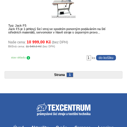
Typ: Jack F5
Jack F5 je 1-jehlový šicí stroj se spodním ponorným podáváním na šití
středních materiálů, servomotor v hlavě stroje s úsporným provo...
10 999,00 Kč
Naše cena:
(bez DPH)
Běžná cena:
11 549,0 Kč
(bez DPH)
stav skladu
ks
Strana
1