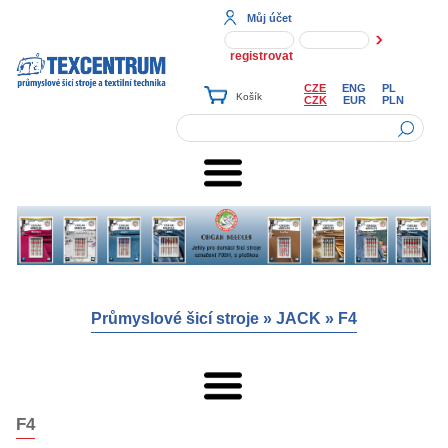
Můj účet
registrovat
CZE
ENG
PL
CZK
EUR
PLN
Průmyslové šicí stroje
»
JACK
»
F4
F4