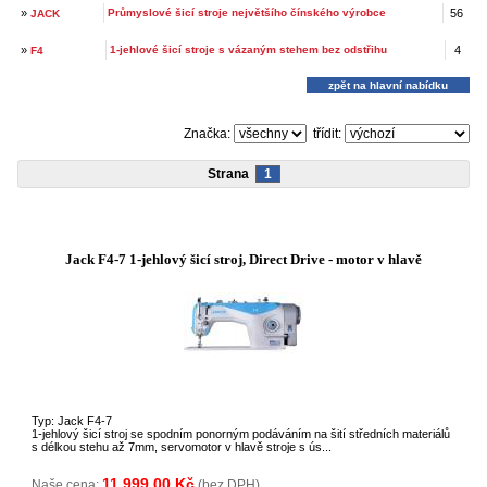
»
Průmyslové šicí stroje největšího čínského výrobce
56
JACK
»
1-jehlové šicí stroje s vázaným stehem bez odstřihu
4
F4
zpět na hlavní nabídku
Značka:
třídit:
Strana
1
Jack F4-7 1-jehlový šicí stroj, Direct Drive - motor v hlavě
Typ: Jack F4-7
1-jehlový šicí stroj se spodním ponorným podáváním na šití středních materiálů
s délkou stehu až 7mm, servomotor v hlavě stroje s ús...
11 999,00 Kč
Naše cena:
(bez DPH)