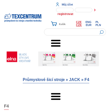
Můj účet
registrovat
CZE
ENG
PL
CZK
EUR
PLN
Průmyslové šicí stroje
»
JACK
»
F4
F4