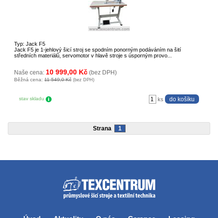
Typ: Jack F5
Jack F5 je 1-jehlový šicí stroj se spodním ponorným podáváním na šití
středních materiálů, servomotor v hlavě stroje s úsporným provo...
10 999,00 Kč
Naše cena:
(bez DPH)
Běžná cena:
11 549,0 Kč
(bez DPH)
stav skladu
ks
Strana
1