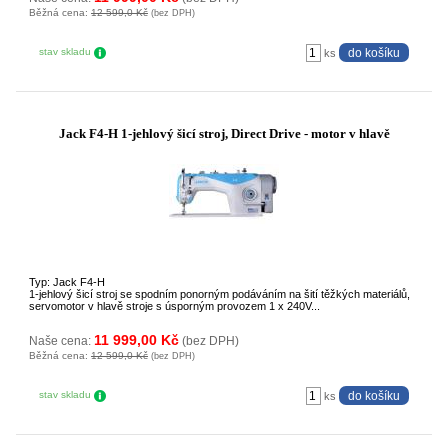
Běžná cena:
12 599,0 Kč
(bez DPH)
stav skladu
ks
Jack F4-H 1-jehlový šicí stroj, Direct Drive - motor v hlavě
Typ: Jack F4-H
1-jehlový šicí stroj se spodním ponorným podáváním na šití těžkých materiálů,
servomotor v hlavě stroje s úsporným provozem 1 x 240V...
11 999,00 Kč
Naše cena:
(bez DPH)
Běžná cena:
12 599,0 Kč
(bez DPH)
stav skladu
ks