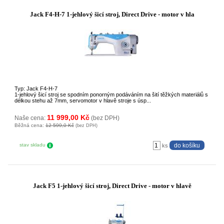
Jack F4-H-7 1-jehlový šicí stroj, Direct Drive - motor v hla
Typ: Jack F4-H-7
1-jehlový šicí stroj se spodním ponorným podáváním na šití těžkých materiálů s
délkou stehu až 7mm, servomotor v hlavě stroje s úsp...
11 999,00 Kč
Naše cena:
(bez DPH)
Běžná cena:
12 599,0 Kč
(bez DPH)
stav skladu
ks
Jack F5 1-jehlový šicí stroj, Direct Drive - motor v hlavě