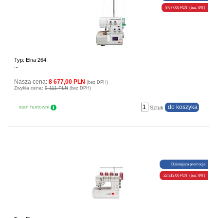
8 677,00 PLN (bez VAT)
Typ: Elna 264
...
Nasza cena:
8 677,00 PLN
(bez DPH)
Zwykła cena:
9 111 PLN
(bez DPH)
stan hurtowni
Sztuk
Dzisiejsza promocja
22 313,00 PLN (bez VAT)