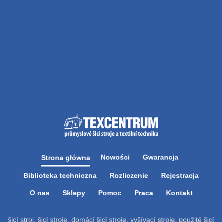
nebo už šijte i patchwork?
Po shlédnutí této prezentace bude Váš výběr
určitě jednodušší a vy si vyberete ten pravý
stroj přesně pro Vás.
VÍTEJTE VE SVĚTE ŠICÍCH STROJŮ
ELNA
Nevíte, jaký stroj si pořídit? Jste začátečník
nebo už šijte i patchwork?
Po shlédnutí této prezentace bude Váš výběr
určitě jednodušší a vy si vyberete ten pravý
stroj přesně pro Vás.
Nowości
Gwarancja
Strona główna
Biblioteka techniczna
Rozliczenie
Rejestracja
O nas
Sklepy
Pomoc
Praca
Kontakt
šicí stroj, šicí stroje, domácí šicí stroje, vyšívací stroje, použité šicí