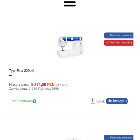
Dzisiejsza promocja
5 371,00 PLN (bez VAT)
Typ: Elna 220eX
...
Nasza cena:
5 371,00 PLN
(bez DPH)
Zwykła cena:
5 640 PLN
(bez DPH)
stan hurtowni
Sztuk
Dzisiejsza promocja