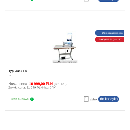
Dzisiejsza promocja
10 990,00 PLN (bez VAT)
Typ: Jack F5
...
Nasza cena:
10 999,00 PLN
(bez DPH)
Zwykła cena:
11 549 PLN
(bez DPH)
stan hurtowni
Sztuk