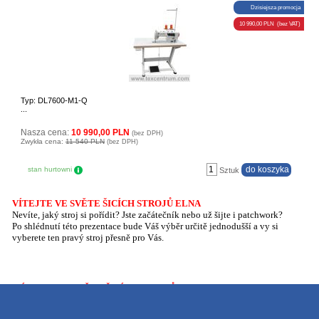
Dzisiejsza promocja
10 990,00 PLN (bez VAT)
Typ: DL7600-M1-Q
...
Nasza cena:
10 990,00 PLN
(bez DPH)
Zwykła cena:
11 540 PLN
(bez DPH)
stan hurtowni
Sztuk
VÍTEJTE VE SVĚTE ŠICÍCH STROJŮ ELNA
Nevíte, jaký stroj si pořídit? Jste začátečník nebo už šijte i patchwork?
Po shlédnutí této prezentace bude Váš výběr určitě jednodušší a vy si
vyberete ten pravý stroj přesně pro Vás.
VÍTEJTE VE SVĚTE ŠICÍCH STROJŮ
ELNA
Nevíte, jaký stroj si pořídit? Jste začátečník