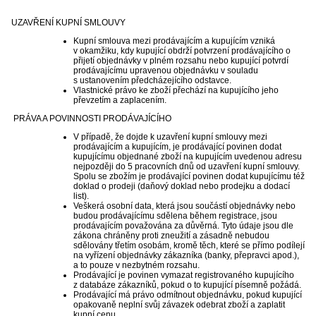
UZAVŘENÍ KUPNÍ SMLOUVY
Kupní smlouva mezi prodávajícím a kupujícím vzniká
v okamžiku, kdy kupující obdrží potvrzení prodávajícího o
přijetí objednávky v plném rozsahu nebo kupující potvrdí
prodávajícímu upravenou objednávku v souladu
s ustanovením předcházejícího odstavce.
Vlastnické právo ke zboží přechází na kupujícího jeho
převzetím a zaplacením.
PRÁVA A POVINNOSTI PRODÁVAJÍCÍHO
V případě, že dojde k uzavření kupní smlouvy mezi
prodávajícím a kupujícím, je prodávající povinen dodat
kupujícímu objednané zboží na kupujícím uvedenou adresu
nejpozději do 5 pracovních dnů od uzavření kupní smlouvy.
Spolu se zbožím je prodávající povinen dodat kupujícímu též
doklad o prodeji (daňový doklad nebo prodejku a dodací
list).
Veškerá osobní data, která jsou součástí objednávky nebo
budou prodávajícímu sdělena během registrace, jsou
prodávajícím považována za důvěrná. Tyto údaje jsou dle
zákona chráněny proti zneužití a zásadně nebudou
sdělovány třetím osobám, kromě těch, které se přímo podílejí
na vyřízení objednávky zákazníka (banky, přepravci apod.),
a to pouze v nezbytném rozsahu.
Prodávající je povinen vymazat registrovaného kupujícího
z databáze zákazníků, pokud o to kupující písemně požádá.
Prodávající má právo odmítnout objednávku, pokud kupující
opakovaně neplní svůj závazek odebrat zboží a zaplatit
kupní cenu.