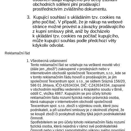
obchodních sdělení plní prodávající
prostřednictvím zvláštního dokumentu.
3.
Kupující souhlasí s ukládáním tzv. cookies na
jeho počítač. V případě, že je nákup na webové
stránce možné provést a závazky prodávajícího
z kupní smlouvy plnit, aniž by docházelo
k ukládání tzv. cookies na počítač kupujícího,
může kupující souhlas podle předchozí věty
kdykoliv odvolat.
Reklamační řád
Všeobecná ustanovení
Tento reklamační řád se vztahuje na veškeré movité věci
(dále jen „zboží“) zakoupené v prodejnách nebo v
internetovém obchodě společnosti Texcentrum, s.r.o., kde se
v tomto reklamačním řádu hovoří o prodávajícím, je jím
společnost Texcentrum spol. s r.o., se sídlem Srázná 156/20,
586 01 Jihlava, IČO:42634334, DIČ: CZ42634334, zapsané
v obchodním rejstříku vedeném u Krajského soudu v Brně,
oddíl C, vložka 4867. Kupujícím se pro účely tohoto
reklamačním řádu rozumí fyzická nebo právnická osoba,
která nakupuje v internetovém obchodě společnosti
Texcentrum spol. s.r.o. zboží s výjimkou osob, které jsou
podnikateli, a při uzavření smlouvy je z okolností zřejmé, že
se koupě zboží či poskytnutí služby týká jejich podnikatelské
činnosti.
Spotřebitelem se pro účely tohoto reklamačním řádu rozumí
fyzická osoba, která nejedná v rámci své podnikatelské
činnosti nebo v rámci samostatného výkonu svého povolání.