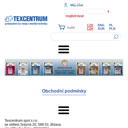
Můj účet
registrovat
CZE
ENG
PL
CZK
EUR
PLN
Obchodní podmínky
Texcentrum spol s r.o.
se sídlem
Srázná 20, 586 01 Jihlava