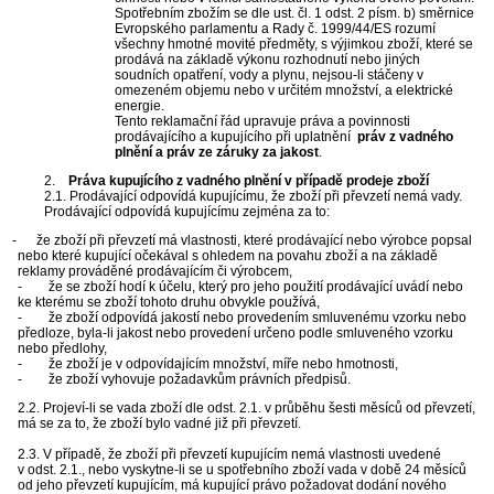
Spotřebním zbožím se dle ust. čl. 1 odst. 2 písm. b) směrnice
Evropského parlamentu a Rady č. 1999/44/ES rozumí
všechny hmotné movité předměty, s výjimkou zboží, které se
prodává na základě výkonu rozhodnutí nebo jiných
soudních opatření, vody a plynu, nejsou-li stáčeny v
omezeném objemu nebo v určitém množství, a elektrické
energie.
Tento reklamační řád upravuje práva a povinnosti
prodávajícího a kupujícího při uplatnění
práv z vadného
plnění a práv ze záruky za jakost
.
2.
Práva kupujícího z vadného plnění v případě prodeje zboží
2.1. Prodávající odpovídá kupujícímu, že zboží při převzetí nemá vady.
Prodávající odpovídá kupujícímu zejména za to:
 - že zboží při převzetí má vlastnosti, které prodávající nebo výrobce popsal
nebo které kupující očekával s ohledem na povahu zboží a na základě
reklamy prováděné prodávajícím či výrobcem,
- že se zboží hodí k účelu, který pro jeho použití prodávající uvádí nebo
ke kterému se zboží tohoto druhu obvykle používá,
- že zboží odpovídá jakostí nebo provedením smluvenému vzorku nebo
předloze, byla-li jakost nebo provedení určeno podle smluveného vzorku
nebo předlohy,
- že zboží je v odpovídajícím množství, míře nebo hmotnosti,
- že zboží vyhovuje požadavkům právních předpisů.
2.2. Projeví-li se vada zboží dle odst. 2.1. v průběhu šesti měsíců od převzetí,
má se za to, že zboží bylo vadné již při převzetí.
2.3. V případě, že zboží při převzetí kupujícím nemá vlastnosti uvedené
v odst. 2.1., nebo vyskytne-li se u spotřebního zboží vada v době 24 měsíců
od jeho převzetí kupujícím, má kupující právo požadovat dodání nového