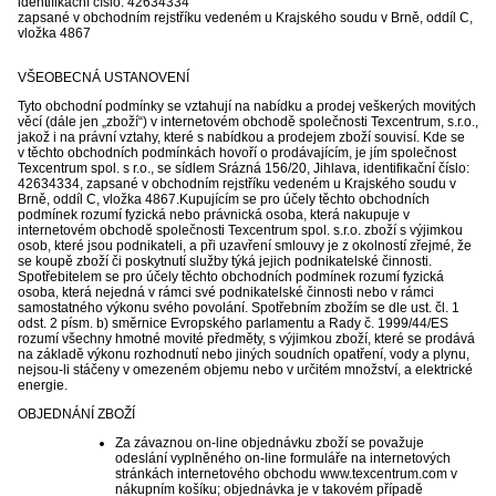
identifikační číslo:
42634334
zapsané v obchodním rejstříku vedeném
u Krajského soudu v Brně, oddíl C,
vložka 4867
VŠEOBECNÁ USTANOVENÍ
Tyto obchodní podmínky se vztahují na nabídku a prodej veškerých movitých
věcí (dále jen „zboží“) v internetovém obchodě společnosti Texcentrum, s.r.o.,
jakož i na právní vztahy, které s nabídkou a prodejem zboží souvisí. Kde se
v těchto obchodních podmínkách hovoří o prodávajícím, je jím společnost
Texcentrum spol. s r.o., se sídlem Srázná 156/20, Jihlava, identifikační číslo:
42634334, zapsané v obchodním rejstříku vedeném u Krajského soudu v
Brně, oddíl C, vložka 4867.Kupujícím se pro účely těchto obchodních
podmínek rozumí fyzická nebo právnická osoba, která nakupuje v
internetovém obchodě společnosti Texcentrum spol. s.r.o. zboží s výjimkou
osob, které jsou podnikateli, a při uzavření smlouvy je z okolností zřejmé, že
se koupě zboží či poskytnutí služby týká jejich podnikatelské činnosti.
Spotřebitelem se pro účely těchto obchodních podmínek rozumí fyzická
osoba, která nejedná v rámci své podnikatelské činnosti nebo v rámci
samostatného výkonu svého povolání. Spotřebním zbožím se dle ust. čl. 1
odst. 2 písm. b) směrnice Evropského parlamentu a Rady č. 1999/44/ES
rozumí všechny hmotné movité předměty, s výjimkou zboží, které se prodává
na základě výkonu rozhodnutí nebo jiných soudních opatření, vody a plynu,
nejsou-li stáčeny v omezeném objemu nebo v určitém množství, a elektrické
energie.
OBJEDNÁNÍ ZBOŽÍ
Za závaznou on-line objednávku zboží se považuje
odeslání vyplněného on-line formuláře na internetových
stránkách internetového obchodu www.texcentrum.com v
nákupním košíku; objednávka je v takovém případě