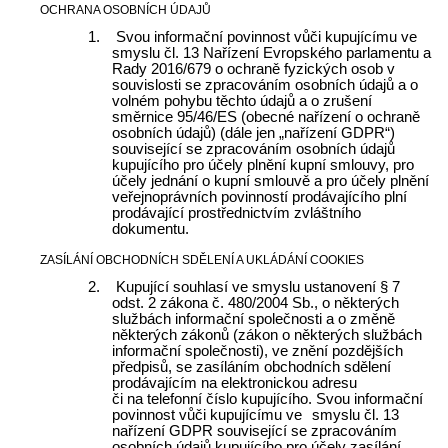
OCHRANA OSOBNÍCH ÚDAJŮ
1.
Svou informační povinnost vůči kupujícímu ve
smyslu čl. 13 Nařízení Evropského parlamentu a
Rady 2016/679 o ochraně fyzických osob v
souvislosti se zpracováním osobních údajů a o
volném pohybu těchto údajů a
o zrušení
směrnice 95/46/ES (obecné nařízení o ochraně
osobních údajů) (dále jen „nařízení GDPR“)
související se zpracováním osobních údajů
kupujícího pro účely plnění kupní smlouvy, pro
účely jednání o kupní smlouvě a pro účely plnění
veřejnoprávních povinností prodávajícího plní
prodávající prostřednictvím zvláštního
dokumentu.
ZASÍLÁNÍ OBCHODNÍCH SDĚLENÍ A UKLÁDÁNÍ COOKIES
2.
Kupující souhlasí ve smyslu ustanovení § 7
odst. 2 zákona č. 480/2004 Sb.,
o některých
službách informační společnosti a o změně
některých zákonů (zákon o některých službách
informační společnosti), ve znění pozdějších
předpisů,
se zasíláním obchodních sdělení
prodávajícím na elektronickou adresu
či na telefonní číslo
kupujícího. Svou informační
povinnost vůči kupujícímu ve
smyslu čl. 13
nařízení GDPR související se zpracováním
osobních údajů kupujícího pro účely zasílání