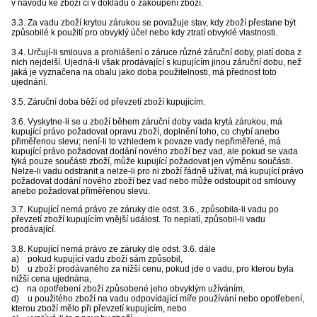
v návodu ke zboží či v dokladu o zakoupení zboží.
3.3. Za vadu zboží krytou zárukou se považuje stav, kdy zboží přestane být
způsobilé k použití pro obvyklý účel nebo kdy ztratí obvyklé vlastnosti.
3.4. Určují-li smlouva a prohlášení o záruce různé záruční doby, platí doba z
nich nejdelší. Ujedná-li však prodávající s kupujícím jinou záruční dobu, než
jaká je vyznačena na obalu jako doba použitelnosti, má přednost toto
ujednání.
3.5. Záruční doba běží od převzetí zboží kupujícím.
3.6. Vyskytne-li se u zboží během záruční doby vada krytá zárukou, má
kupující právo požadovat opravu zboží, doplnění toho, co chybí anebo
přiměřenou slevu; není-li to vzhledem k povaze vady nepřiměřené, má
kupující právo požadovat dodání nového zboží bez vad, ale pokud se vada
týká pouze součásti zboží, může kupující požadovat jen výměnu součásti.
Nelze-li vadu odstranit a nelze-li pro ni zboží řádně užívat, má kupující právo
požadovat dodání nového zboží bez vad nebo může odstoupit od smlouvy
anebo požadovat přiměřenou slevu.
3.7. Kupující nemá právo ze záruky dle odst. 3.6., způsobila-li vadu po
převzetí zboží kupujícím vnější událost. To neplatí, způsobil-li vadu
prodávající.
3.8. Kupující nemá právo ze záruky dle odst. 3.6. dále
a) pokud kupující vadu zboží sám způsobil,
b) u zboží prodávaného za nižší cenu, pokud jde o vadu, pro kterou byla
nižší cena ujednána,
c) na opotřebení zboží způsobené jeho obvyklým užíváním,
d) u použitého zboží na vadu odpovídající míře používání nebo opotřebení,
kterou zboží mělo při převzetí kupujícím, nebo