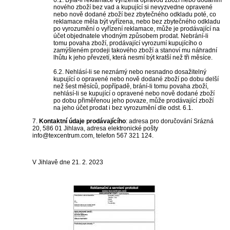
6.1. Byla-li reklamace vyřízena opravou zboží nebo dodáním
nového zboží bez vad a kupující si nevyzvedne opravené
nebo nově dodané zboží bez zbytečného odkladu poté, co
reklamace měla být vyřízena, nebo bez zbytečného odkladu
po vyrozumění o vyřízení reklamace, může je prodávající na
účet objednatele vhodným způsobem prodat. Nebrání-li
tomu povaha zboží, prodávající vyrozumí kupujícího o
zamýšleném prodeji takového zboží a stanoví mu náhradní
lhůtu k jeho převzetí, která nesmí být kratší než tři měsíce.
6.2. Nehlásí-li se neznámý nebo nesnadno dosažitelný
kupující o opravené nebo nově dodané zboží po dobu delší
než šest měsíců, popřípadě, brání-li tomu povaha zboží,
nehlásí-li se kupující o opravené nebo nově dodané zboží
po dobu přiměřenou jeho povaze, může prodávající zboží
na jeho účet prodat i bez vyrozumění dle odst. 6.1.
7.
Kontaktní údaje prodávajícího
: adresa pro doručování Srázná
20, 586 01 Jihlava, adresa elektronické pošty
info@texcentrum.com, telefon 567 321 124.
V Jihlavě dne 21. 2. 2023