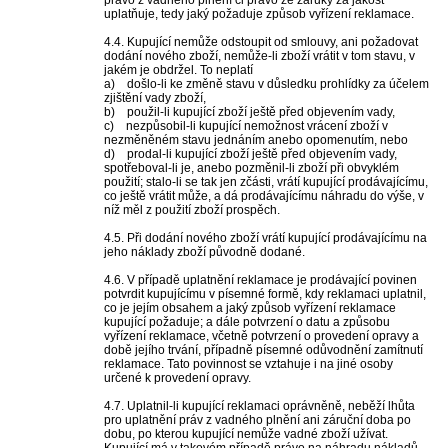
právo z vadného plnění či právo ze záruky za jakost
uplatňuje, tedy jaký požaduje způsob vyřízení reklamace.
4.4. Kupující nemůže odstoupit od smlouvy, ani požadovat
dodání nového zboží, nemůže-li zboží vrátit v tom stavu, v
jakém je obdržel. To neplatí
a) došlo-li ke změně stavu v důsledku prohlídky za účelem
zjištění vady zboží,
b) použil-li kupující zboží ještě před objevením vady,
c) nezpůsobil-li kupující nemožnost vrácení zboží v
nezměněném stavu jednáním anebo opomenutím, nebo
d) prodal-li kupující zboží ještě před objevením vady,
spotřeboval-li je, anebo pozměnil-li zboží při obvyklém
použití; stalo-li se tak jen zčásti, vrátí kupující prodávajícímu,
co ještě vrátit může, a dá prodávajícímu náhradu do výše, v
níž měl z použití zboží prospěch.
4.5. Při dodání nového zboží vrátí kupující prodávajícímu na
jeho náklady zboží původně dodané.
4.6. V případě uplatnění reklamace je prodávající povinen
potvrdit kupujícímu v písemné formě, kdy reklamaci uplatnil,
co je jejím obsahem a jaký způsob vyřízení reklamace
kupující požaduje; a dále potvrzení o datu a způsobu
vyřízení reklamace, včetně potvrzení o provedení opravy a
době jejího trvání, případně písemné odůvodnění zamítnutí
reklamace. Tato povinnost se vztahuje i na jiné osoby
určené k provedení opravy.
4.7. Uplatnil-li kupující reklamaci oprávněně, neběží lhůta
pro uplatnění práv z vadného plnění ani záruční doba po
dobu, po kterou kupující nemůže vadné zboží užívat.