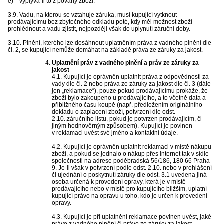
e) vyplývá-li to z povahy zboží.
3.9. Vadu, na kterou se vztahuje záruka, musí kupující vytknout
prodávajícímu bez zbytečného odkladu poté, kdy měl možnost zboží
prohlédnout a vadu zjistit, nejpozději však do uplynutí záruční doby.
3.10. Plnění, kterého lze dosáhnout uplatněním práva z vadného plnění dle
čl. 2, se kupující nemůže domáhat na základě práva ze záruky za jakost.
Uplatnění práv z vadného plnění a práv ze záruky za
jakost
4.1. Kupující je oprávněn uplatnit práva z odpovědnosti za
vady dle čl. 2 nebo práva ze záruky za jakost dle čl. 3 (dále
jen „reklamace“), pouze pokud prodávajícímu prokáže, že
zboží bylo zakoupeno u prodávajícího, a to včetně data a
přibližného času koupě (např. předložením originálního
dokladu o zaplacení zboží, potvrzení dle odst.
2.10.,záručního listu, pokud je potvrzen prodávajícím, či
jiným hodnověrným způsobem). Kupující je povinen
v reklamaci uvést své jméno a kontaktní údaje.
4.2. Kupující je oprávněn uplatnit reklamaci v místě nákupu
zboží, a pokud se jednalo o nákup přes internet tak v sídle
společnosti na adrese poděbradská 56/186, 180 66 Praha
9. Je-li však v potvrzení podle odst. 2.10. nebo v prohlášení
či ujednání o poskytnutí záruky dle odst. 3.1 uvedena jiná
osoba určená k provedení opravy, která je v místě
prodávajícího nebo v místě pro kupujícího bližším, uplatní
kupující právo na opravu u toho, kdo je určen k provedení
opravy.
4.3. Kupující je při uplatnění reklamace povinen uvést, jaké