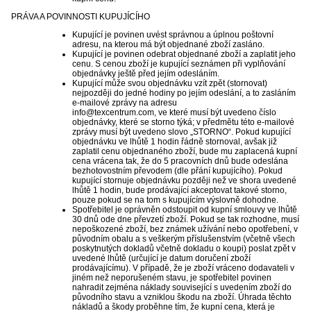
PRÁVA A POVINNOSTI KUPUJÍCÍHO
Kupující je povinen uvést správnou a úplnou poštovní
adresu, na kterou má být objednané zboží zasláno.
Kupující je povinen odebrat objednané zboží a zaplatit jeho
cenu. S cenou zboží je kupující seznámen při vyplňování
objednávky ještě před jejím odesláním.
Kupující může svou objednávku vzít zpět (stornovat)
nejpozději do jedné hodiny po jejím odeslání, a to zasláním
e-mailové zprávy na adresu
info@texcentrum.com, ve které musí být uvedeno číslo
objednávky, které se storno týká; v předmětu této e-mailové
zprávy musí být uvedeno slovo „STORNO“. Pokud kupující
objednávku ve lhůtě 1 hodin řádně stornoval, avšak již
zaplatil cenu objednaného zboží, bude mu zaplacená kupní
cena vrácena tak, že do 5 pracovních dnů bude odeslána
bezhotovostním převodem (dle přání kupujícího). Pokud
kupující stornuje objednávku později než ve shora uvedené
lhůtě 1 hodin, bude prodávající akceptovat takové storno,
pouze pokud se na tom s kupujícím výslovně dohodne.
Spotřebitel je oprávněn odstoupit od kupní smlouvy ve lhůtě
30 dnů ode dne převzetí zboží. Pokud se tak rozhodne, musí
nepoškozené zboží, bez známek užívání nebo opotřebení, v
původním obalu a s veškerým příslušenstvím (včetně všech
poskytnutých dokladů včetně dokladu o koupi) poslat zpět v
uvedené lhůtě (určující je datum doručení zboží
prodávajícímu). V případě, že je zboží vráceno dodavateli v
jiném než neporušeném stavu, je spotřebitel povinen
nahradit zejména náklady související s uvedením zboží do
původního stavu a vzniklou škodu na zboží. Úhrada těchto
nákladů a škody proběhne tím, že kupní cena, která je