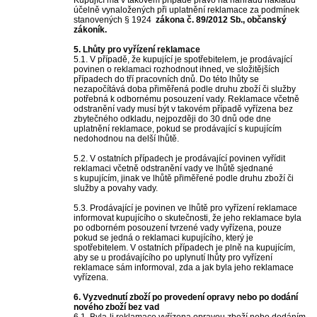
Kupující má v takovém případě právo na náhradu nákladů
účelně vynaložených při uplatnění reklamace za podmínek
stanovených § 1924
zákona č. 89/2012 Sb., občanský
zákoník.
5. Lhůty pro vyřízení reklamace
5.1. V případě, že kupující je spotřebitelem, je prodávající
povinen o reklamaci rozhodnout ihned, ve složitějších
případech do tří pracovních dnů. Do této lhůty se
nezapočítává doba přiměřená podle druhu zboží či služby
potřebná k odbornému posouzení vady. Reklamace včetně
odstranění vady musí být v takovém případě vyřízena bez
zbytečného odkladu, nejpozději do 30 dnů ode dne
uplatnění reklamace, pokud se prodávající s kupujícím
nedohodnou na delší lhůtě.
5.2. V ostatních případech je prodávající povinen vyřídit
reklamaci včetně odstranění vady ve lhůtě sjednané
s kupujícím, jinak ve lhůtě přiměřené podle druhu zboží či
služby a povahy vady.
5.3. Prodávající je povinen ve lhůtě pro vyřízení reklamace
informovat kupujícího o skutečnosti, že jeho reklamace byla
po odborném posouzení tvrzené vady vyřízena, pouze
pokud se jedná o reklamaci kupujícího, který je
spotřebitelem. V ostatních případech je plně na kupujícím,
aby se u prodávajícího po uplynutí lhůty pro vyřízení
reklamace sám informoval, zda a jak byla jeho reklamace
vyřízena.
6. Vyzvednutí zboží po provedení opravy nebo po dodání
nového zboží bez vad