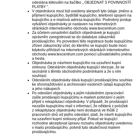
odeslána kliknutím na tlačítko „
OBJEDNAT S POVINNOSTÍ
PLATBY
“.
V objednávce musí být uvedeny alespoň tyto údaje: jméno a
příjmení kupujícího, bydliště kupujícího, telefonní spojení na
kupujícího a e-mailová adresa kupujícího. Podrobný postup
vytváření objednávky je nastaven na internetových
stránkách internetového obchodu www.texcentrum.com
Za účelem usnadnění dalších objednávek je kupující
oprávněn zaregistrovat se do databáze zákazníků
prodávajícího. Po provedení této registrace bude kupujícímu
zřízen zákaznický účet, do kterého se kupující bude moci
kdykoliv přihlásit na internetových stránkách internetového
obchodu www.texcentrum.com pomocí uživatelského jména
a hesla.
Objednávka je návrhem kupujícího na uzavření kupní
smlouvy. Odesláním objednávky kupující stvrzuje, že se
seznámil s těmito obchodními podmínkami a že s ním
souhlasí.
Odesláním objednávky dává kupující prodávajícímu souhlas
ke shromažďování a archivování osobních údajů kupujícího
a jeho nákupech.
Po odeslání objednávky a jejím následném zpracování
zašle prodávající kupujícímu e-mailem potvrzení o jejím
přijetí s rekapitulací objednávky. V případě, že prodávající
nezašle kupujícímu mail s informací, že některá z položek
z rekapitulace objednávky není dostupná ve lhůtě 2
pracovních dnů od jejího odeslání, platí, že návrh kupujícího
na uzavření kupní smlouvy přijal. Pokud se kupující
rozhodne akceptovat úpravu rozsahu objednávky uvedenou
v mailu prodávajícího, potvrdí tuto skutečnost mailem
prodávajícímu.