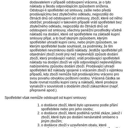
dodavatelem v případě odstoupení vrácena, je o tyto
náklady a škodu odpovídajícím způsobem snížena.
Odstoupí-li spotřebitel od smlouvy, zašle nebo předá
prodávajícímu bez zbytečného odkladu, nejpozději do
čtrnácti dnů od odstoupení od smlouvy, zboží, které od něho
obdržel; prodávající v takovém případě vrátí spotřebiteli bez
zbytečného odkladu, nejpozději do čtrnácti dnů od
odstoupení od smlouvy, všechny peněžní prostředky včetně
nákladů na dodání, které od spotřebitele na základě kupní
smlouvy přijal, a to buď stejným způsobem, kterým
spotřebitel uhradil kupní cenu, nebo jiným způsobem, se
kterým spotřebitel bude souhlasit, za podmínky, že tím
spotřebiteli nevzniknou další náklady. Jestliže spotřebitel při
objednání zboží zvolil jiný než nejlevnější způsob dodání
zboží, který prodávající nabízí, vrátí prodávající spotřebiteli
náklady na dodání zboží ve výši odpovídající nejlevnějšímu
nabízenému způsobu dodání zboží. Prodávající uhradí
spotřebiteli též náklady spojené s vrácením zboží s výjimkou
případů, kdy zboží nemůže být prodávajícímu vráceno pro
svou povahu obvyklou poštovní cestou. Vrácená částka se
bude rovnat rozdílu kupní ceny a nákladů, které prodejce
vynaložil v souvislosti s dodáním zboží zákazníkovi (např.
přepravné apod.).
Spotřebitel však nemůže odstoupit od kupní smlouvy:
o dodávce zboží, které bylo upraveno podle přání
spotřebitele nebo pro jeho osobu;
o dodávce zboží, které podléhá rychlé zkáze, jakož i
zboží, které bylo po dodání nenávratně smíseno s
jiným zbožím;
o dodávce zboží v uzavřeném obalu, které