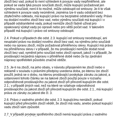
zboží bez vad, pokud to není vzhledem k povaze vady nepřiměřené, ale
pokud se vada týká pouze součásti zboží, může kupující požadovat jen
výměnu součásti; není-li to možné, může odstoupit od smlouvy. Je-li to však
vzhledem k povaze vady neúměrné, zejména lze-li vadu odstranit bez
zbytečného odkladu, má kupující právo na bezplatné odstranění vady. Právo
na dodání nového zboží bez vad, nebo výměnu součásti má kupující i v
případě odstranitelné vady, pokud nemůže zboží řádně užívat pro
opakovaný výskyt vady po opravě nebo pro větší počet vad. V takovém
případě má kupující i právo od smlouvy odstoupit.
2.4. Pokud v případech dle odst. 2.3. kupující od smlouvy neodstoupí, ani
neuplatní právo na dodání nového zboží bez vad, na výměnu jeho součásti
nebo na opravu zboží, může požadovat přiměřenou slevu. Kupující má právo
na přiměřenou slevu i v případě, že mu prodávající nemůže dodat nové
zboží bez vad, vyměnit jeho součást nebo zboží opravit, jakož i v případě, že
prodávající nezjedná nápravu v přiměřené době nebo že by zjednání
nápravy spotřebiteli působilo značné obtíže.
2.5. Je-li na zboží, na jeho obalu, v návodu připojeném ke zboží nebo v
reklamě v souladu s právními předpisy uvedena doba, po kterou lze zboží
použít, jedná se o dobu, na kterou prodávající poskytuje záruku za jakost, a
ustanovení tohoto článku se na takové zboží použijí pouze v rozsahu
odpovědnosti prodávajícího za jakost zboží při převzetí kupujícím dle odst.
2.1.; v případě jiných vad, než na které se vztahuje odpovědnost
prodávajícího za jakost zboží při převzetí kupujícím dle odst. 2.1., má kupující
práva ze záruky za jakost dle čl. 3.
2.6. Právo z vadného plnění dle odst. 2.3. kupujícímu nenáleží, pokud
kupující před převzetím zboží věděl, že zboží má vadu, anebo pokud kupující
vadu zboží sám způsobil.
2.7. V případě prodeje spotřebního zboží nemá kupující práva z vadného