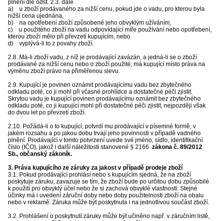
plnění dle odst. 2.3. dále
a) u zboží prodávaného za nižší cenu, pokud jde o vadu, pro kterou byla
nižší cena ujednána,
b) na opotřebení zboží způsobené jeho obvyklým užíváním,
c) u použitého zboží na vadu odpovídající míře používání nebo opotřebení,
kterou zboží mělo při převzetí kupujícím, nebo
d) vyplývá-li to z povahy zboží.
2.8. Má-li zboží vadu, z níž je prodávající zavázán, a jedná-li se o zboží
prodávané za nižší cenu nebo o zboží použité, má kupující místo práva na
výměnu zboží právo na přiměřenou slevu.
2.9. Kupující je povinen oznámit prodávajícímu vadu bez zbytečného
odkladu poté, co ji mohl při včasné prohlídce a dostatečné péči zjistit.
Skrytou vadu je kupující povinen prodávajícímu oznámit bez zbytečného
odkladu poté, co ji kupující mohl při dostatečné péči zjistit, nejpozději však
do dvou let po převzetí zboží.
2.10. Požádá-li o to kupující, potvrdí mu prodávající v písemné formě, v
jakém rozsahu a po jakou dobu trvají jeho povinnosti v případě vadného
plnění. Prodávající v tomto potvrzení uvede své jméno, sídlo, identifikační
číslo (IČO), jakož i další náležitosti stanovené § 2166
zákona č. 89/2012
Sb., občanský zákoník.
3. Práva kupujícího ze záruky za jakost v případě prodeje zboží
3.1. Pokud prodávající prohlásí nebo s kupujícím sjedná, že na zboží
poskytuje záruku, zavazuje se tím, že zboží bude po určitou dobu způsobilé
k použití pro obvyklý účel nebo že si zachová obvyklé vlastnosti. Stejné
účinky má i uvedení záruční doby nebo doby použitelnosti zboží na obalu
nebo v reklamě. Záruka může být poskytnuta i na jednotlivou součást zboží.
3.2. Prohlášení o poskytnutí záruky může být učiněno např. v záručním listě,