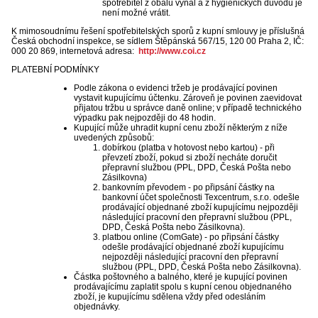
spotřebitel z obalu vyňal a z hygienických důvodů je
není možné vrátit.
K mimosoudnímu řešení spotřebitelských sporů z kupní smlouvy je příslušná
Česká obchodní inspekce, se sídlem Štěpánská 567/15, 120 00 Praha 2, IČ:
000 20 869, internetová adresa:
http://www.coi.cz
PLATEBNÍ PODMÍNKY
Podle zákona o evidenci tržeb je prodávající povinen
vystavit kupujícímu účtenku. Zároveň je povinen zaevidovat
přijatou tržbu u správce daně online; v případě technického
výpadku pak nejpozději do 48 hodin.
Kupující může uhradit kupní cenu zboží některým z níže
uvedených způsobů:
dobírkou (platba v hotovost nebo kartou) - při
převzetí zboží, pokud si zboží necháte doručit
přepravní službou (PPL, DPD, Česká Pošta nebo
Zásilkovna)
bankovním převodem - po připsání částky na
bankovní účet společnosti Texcentrum, s.r.o. odešle
prodávající objednané zboží kupujícímu nejpozději
následující pracovní den přepravní službou (PPL,
DPD, Česká Pošta nebo Zásilkovna).
platbou online (ComGate) - po připsání částky
odešle prodávající objednané zboží kupujícímu
nejpozději následující pracovní den přepravní
službou (PPL, DPD, Česká Pošta nebo Zásilkovna).
Částka poštovného a balného, které je kupující povinen
prodávajícímu zaplatit spolu s kupní cenou objednaného
zboží, je kupujícímu sdělena vždy před odesláním
objednávky.