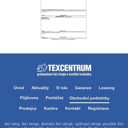
Úvod
Aktuality
O nás
Garance
Leasing
Půjčovna
Protiúčet
Obchodní podmínky
Prodejny
Kariéra
Kontakt
Registrace
šicí stroj, šicí stroje, domácí šicí stroje, vyšívací stroje, použité šicí