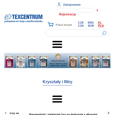
Zalogowanie
Rejestracja
CZE
ENG
PL
CZK
EUR
PLN
Kryształy i filtry
»
6
Lisy na
Pneumatické i elektrické lisy na drukování a děrování