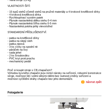
- Váha stroje 5,8 kg
VLASTNOSTI ŠITÍ:
- 15 typů stehů včetně stehů na pružné materiály a 4 krokové knoflíkové dírky
- 4 kroková knoflíková dírka
- Rychloupínací systém patek
- Plynule nastavitelná délka stehu 0-4 mm
- Plynule nastavitelná šířka stehu 0-5 mm
- Nastavitelná poloha jehly vlevo/střed
STANDARDNÍ PŘÍSLUŠENSTVÍ:
- patka na knoflíkové dírky
- patka na slepý steh
- patka zipová
- 3 ks cívky na spodní nit
- páráček na švy
- sada jehel
- 2 ks šroubováku
- PVC kryt proti prachu
- mechanický pedál
Proč si koupit stroje s CB chapačem?
Výhodou kyvného chapače jsou nízké nároky na seřízení, robustní konstrukce
stroje, možnost šití i velmi silnými nitěmi bez nutnosti změny seřízení a
možnost vyčištění dráhy chapače bez jeho demontáže.
návrat zpět
Fotogalerie