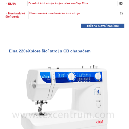
»
Domácí šicí stroje švýcarské značky Elna
83
ELNA
»
Elna domácí mechanické šicí stroje
19
Mechanické
šicí stroje
zpět na hlavní nabídku
Elna 220eXplore šicí stroj s CB chapačem