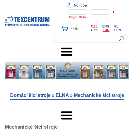
Můj účet
registrovat
CZE
ENG
PL
CZK
EUR
PLN
Domácí šicí stroje
»
ELNA
»
Mechanické šicí stroje
Mechanické šicí stroje