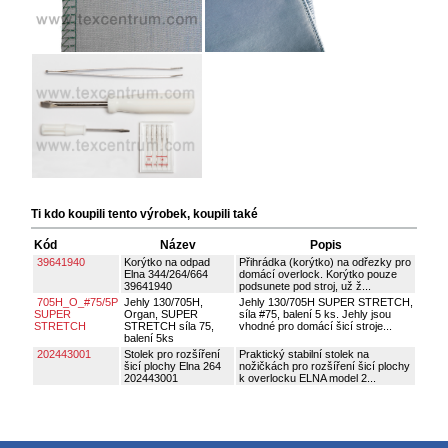
Ti kdo koupili tento výrobek, koupili také
Kód
Název
Popis
39641940
Korýtko na odpad
Přihrádka (korýtko) na odřezky pro
Elna 344/264/664
domácí overlock. Korýtko pouze
39641940
podsunete pod stroj, už ž...
705H_O_#75/5P
Jehly 130/705H,
Jehly 130/705H SUPER STRETCH,
SUPER
Organ, SUPER
síla #75, balení 5 ks. Jehly jsou
STRETCH
STRETCH síla 75,
vhodné pro domácí šicí stroje...
balení 5ks
202443001
Stolek pro rozšíření
Praktický stabilní stolek na
šicí plochy Elna 264
nožičkách pro rozšíření šicí plochy
202443001
k overlocku ELNA model 2...