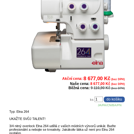
8 677,00 Kč
Akční cena:
(bez DPH)
Naše cena:
8 677,00 Kč
(bez DPH)
Běžná cena:
9 110,90 Kč
(bez DPH)
ks
JA/PA/CN/BA/PN
Typ: Elna 264
UKAŽTE SVŮJ TALENT!
3/4 nitný overlock Elna 264 udělá z vašich módních výtvorů unikát. Buďte
profesionální a nebojte se kreativity. Jakákoliv látka už není pro Elnu 264
problém.