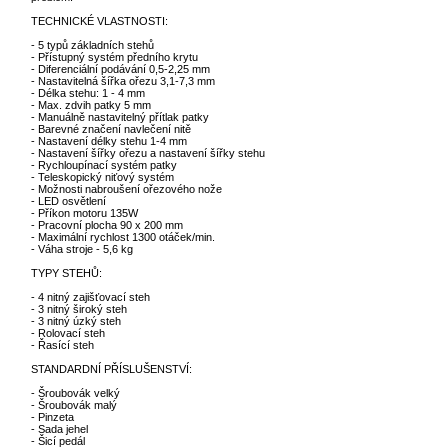
TECHNICKÉ VLASTNOSTI:
- 5 typů základních stehů
- Přístupný systém předního krytu
- Diferenciální podávání 0,5-2,25 mm
- Nastavitelná šířka ořezu 3,1-7,3 mm
- Délka stehu: 1 - 4 mm
- Max. zdvih patky 5 mm
- Manuálně nastavitelný přítlak patky
- Barevné značení navlečení nitě
- Nastavení délky stehu 1-4 mm
- Nastavení šířky ořezu a nastavení šířky stehu
- Rychloupínací systém patky
- Teleskopický niťový systém
- Možnosti nabroušení ořezového nože
- LED osvětlení
- Příkon motoru 135W
- Pracovní plocha 90 x 200 mm
- Maximální rychlost 1300 otáček/min.
- Váha stroje - 5,6 kg
TYPY STEHŮ:
- 4 nitný zajišťovací steh
- 3 nitný široký steh
- 3 nitný úzký steh
- Rolovací steh
- Řasící steh
STANDARDNÍ PŘÍSLUŠENSTVÍ:
- Šroubovák velký
- Šroubovák malý
- Pinzeta
- Sada jehel
- Šicí pedál