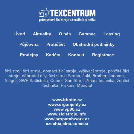
Úvod
Aktuality
O nás
Garance
Leasing
Půjčovna
Protiúčet
Obchodní podmínky
Prodejny
Kariéra
Kontakt
Registrace
šicí stroj, šicí stroje, domácí šicí stroje, vyšívací stroje, použité šicí
stroje, náhradní díly, šicí stroje Siruba, Juki, Brother, Janome,
Singer, SWF Battistella, Comel, Sun Star, stříhací technika, žehlící
technika, Fiskars, Mundial
www.bbnite.cz
www.organjehly.cz
www.vp90.cz
www.sicistroje.info
www.propatchwork.cz
czechia.elna.com/cs/