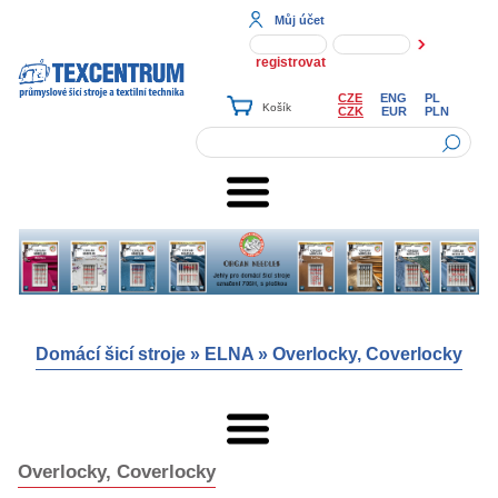
Můj účet
registrovat
CZE
ENG
PL
CZK
EUR
PLN
Domácí šicí stroje
»
ELNA
»
Overlocky, Coverlocky
Overlocky, Coverlocky