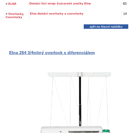
»
Domácí šicí stroje švýcarské značky Elna
83
ELNA
»
Elna domácí overlocky a coverlocky
14
Overlocky,
Coverlocky
zpět na hlavní nabídku
Elna 264 3/4nitný overlock s diferenciálem