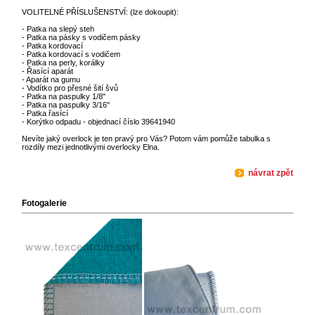
VOLITELNÉ PŘÍSLUŠENSTVÍ: (lze dokoupit):
- Patka na slepý steh
- Patka na pásky s vodičem pásky
- Patka kordovací
- Patka kordovací s vodičem
- Patka na perly, korálky
- Řasící aparát
- Aparát na gumu
- Vodítko pro přesné šití švů
- Patka na paspulky 1/8"
- Patka na paspulky 3/16"
- Patka řasící
- Korýtko odpadu - objednací číslo 39641940
Nevíte jaký overlock je ten pravý pro Vás? Potom vám pomůže tabulka s
rozdíly mezi jednotlivými overlocky Elna.
návrat zpět
Fotogalerie