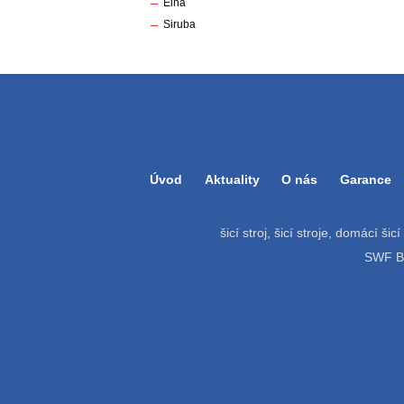
Elna
Siruba
Úvod
Aktuality
O nás
Garance
šicí stroj, šicí stroje, domácí šic
SWF Bat