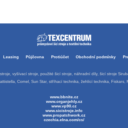
Leasing
Půjčovna
Protiúčet
Obchodní podmínky
Pr
í stroje, vyšívací stroje, použité šicí stroje, náhradní díly, šicí stroje Si
tistella, Comel, Sun Star, stříhací technika, žehlící technika, Fiskars,
www.bbnite.cz
www.organjehly.cz
www.vp90.cz
www.sicistroje.info
www.propatchwork.cz
czechia.elna.com/cs/