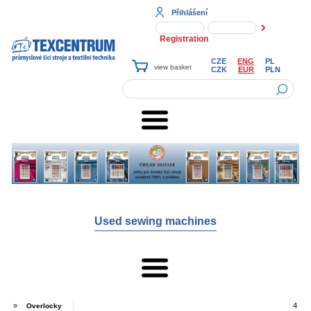
Přihlášení
Registration
CZE
ENG
PL
CZK
EUR
PLN
Used sewing machines
»
4
Overlocky