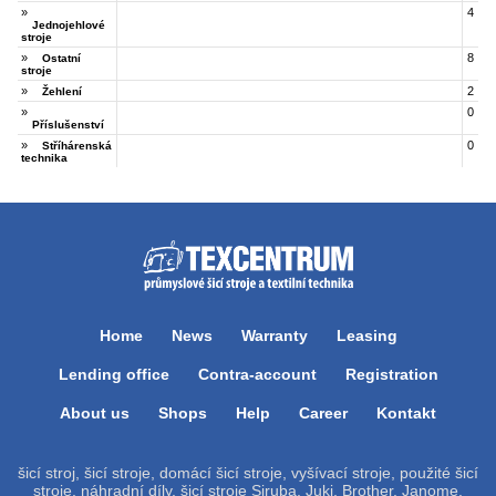
»
4
Jednojehlové
stroje
»
8
Ostatní
stroje
»
2
Žehlení
»
0
Příslušenství
»
0
Stříhárenská
technika
Home
News
Warranty
Leasing
Lending office
Contra-account
Registration
About us
Shops
Help
Career
Kontakt
šicí stroj, šicí stroje, domácí šicí stroje, vyšívací stroje, použité šicí
stroje, náhradní díly, šicí stroje Siruba, Juki, Brother, Janome,