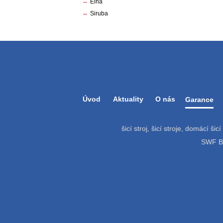
Elna
Siruba
Úvod
Aktuality
O nás
Garance
šicí stroj, šicí stroje, domácí šic
SWF Bat