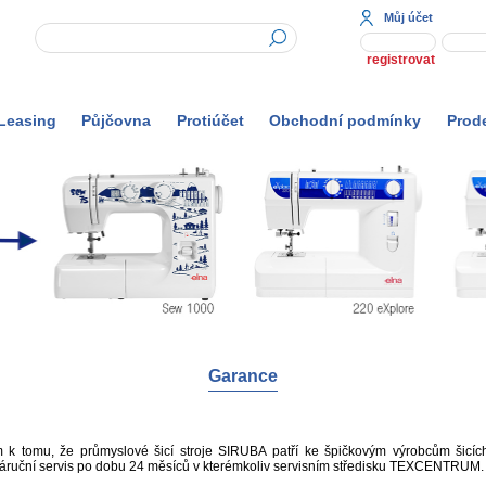
Můj účet
registrovat
Leasing
Půjčovna
Protiúčet
Obchodní podmínky
Prod
Garance
 tomu, že průmyslové šicí stroje SIRUBA patří ke špičkovým výrobcům šicích 
áruční servis po dobu 24 měsíců v kterémkoliv servisním středisku TEXCENTRUM. I