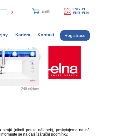
CZE
ENG
PL
CZK
EUR
PLN
ejny
Kariéra
Kontakt
Registrace
strojů (nikoli pouze nálepek), poskytujeme na ně
nformujte se na další záruční podmínky.