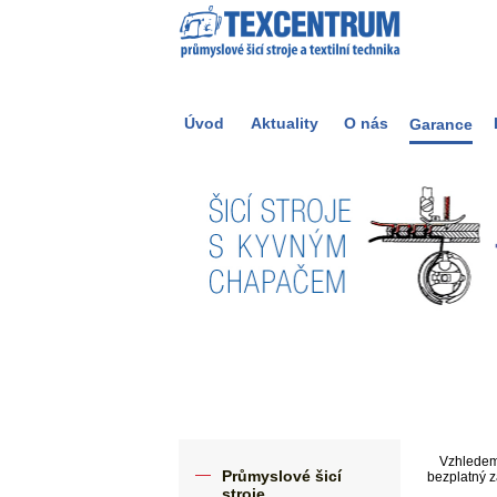
Úvod
Aktuality
O nás
Garance
Vzhledem k
Průmyslové šicí
bezplatný z
stroje