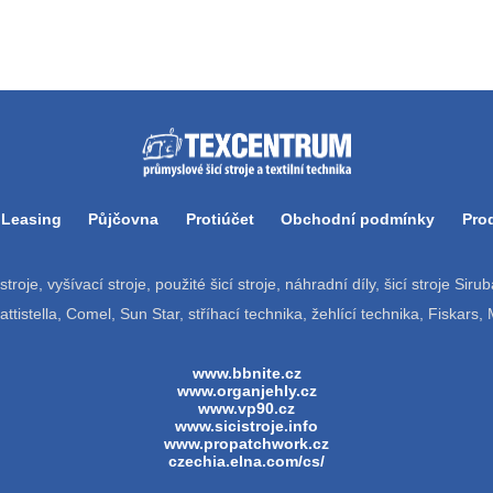
Leasing
Půjčovna
Protiúčet
Obchodní podmínky
Pro
í stroje, vyšívací stroje, použité šicí stroje, náhradní díly, šicí stroje Si
tistella, Comel, Sun Star, stříhací technika, žehlící technika, Fiskars,
www.bbnite.cz
www.organjehly.cz
www.vp90.cz
www.sicistroje.info
www.propatchwork.cz
czechia.elna.com/cs/