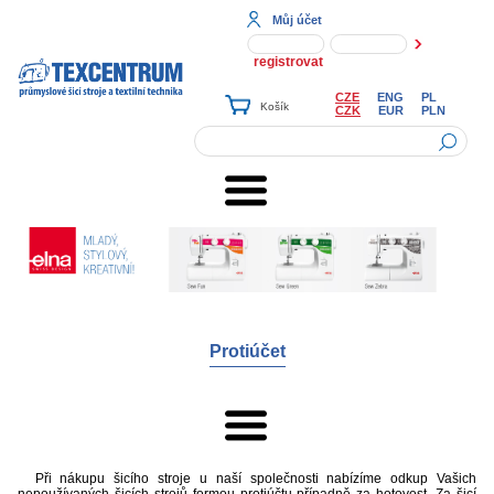
Můj účet
registrovat
CZE
ENG
PL
CZK
EUR
PLN
Protiúčet
Při nákupu šicího stroje u naší společnosti nabízíme odkup Vašich