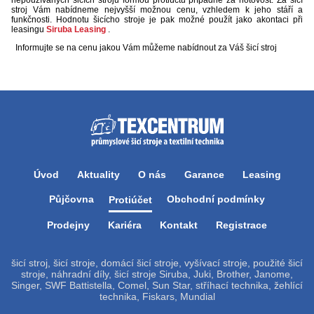
nepoužívaných šicích strojů formou protiúčtu případně za hotovost. Za šicí
stroj Vám nabídneme nejvyšší možnou cenu, vzhledem k jeho stáří a
funkčnosti. Hodnotu šicícho stroje je pak možné použít jako akontaci při
leasingu
Siruba Leasing
.
Informujte se na cenu jakou Vám můžeme nabídnout za Váš šicí stroj
Úvod
Aktuality
O nás
Garance
Leasing
Půjčovna
Obchodní podmínky
Protiúčet
Prodejny
Kariéra
Kontakt
Registrace
šicí stroj, šicí stroje, domácí šicí stroje, vyšívací stroje, použité šicí
stroje, náhradní díly, šicí stroje Siruba, Juki, Brother, Janome,
Singer, SWF Battistella, Comel, Sun Star, stříhací technika, žehlící
technika, Fiskars, Mundial