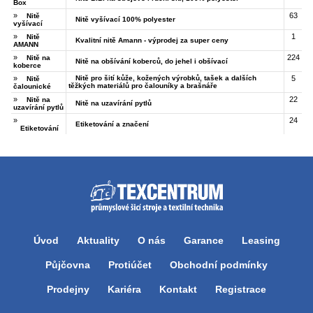
Box
»
63
Nitě
Nitě vyšívací 100% polyester
vyšívací
»
1
Nitě
Kvalitní nitě Amann - výprodej za super ceny
AMANN
»
224
Nitě na
Nitě na obšívání koberců, do jehel i obšívací
koberce
»
Nitě pro šití kůže, kožených výrobků, tašek a dalších
5
Nitě
těžkých materiálů pro čalouníky a brašnáře
čalounické
»
22
Nitě na
Nitě na uzavírání pytlů
uzavírání pytlů
»
24
Etiketování a značení
Etiketování
Úvod
Aktuality
O nás
Garance
Leasing
Půjčovna
Protiúčet
Obchodní podmínky
Prodejny
Kariéra
Kontakt
Registrace