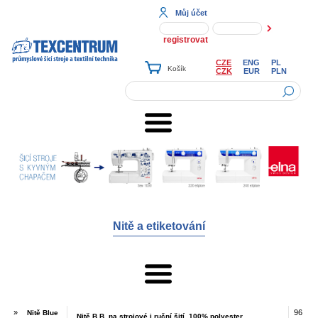
Můj účet
registrovat
CZE
ENG
PL
CZK
EUR
PLN
Nitě a etiketování
»
96
Nitě Blue
Nitě B.B. na strojové i ruční šití, 100% polyester