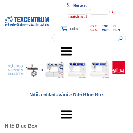
Můj účet
registrovat
CZE
ENG
PL
CZK
EUR
PLN
Nitě a etiketování
»
Nitě Blue Box
Nitě Blue Box