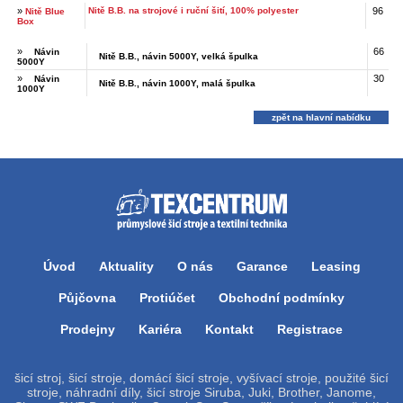
»
Nitě B.B. na strojové i ruční šití, 100% polyester
96
Nitě Blue
Box
»
66
Návin
Nitě B.B., návin 5000Y, velká špulka
5000Y
»
30
Návin
Nitě B.B., návin 1000Y, malá špulka
1000Y
zpět na hlavní nabídku
Úvod
Aktuality
O nás
Garance
Leasing
Půjčovna
Protiúčet
Obchodní podmínky
Prodejny
Kariéra
Kontakt
Registrace
šicí stroj, šicí stroje, domácí šicí stroje, vyšívací stroje, použité šicí
stroje, náhradní díly, šicí stroje Siruba, Juki, Brother, Janome,