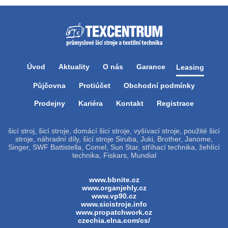
Úvod
Aktuality
O nás
Garance
Leasing
Půjčovna
Protiúčet
Obchodní podmínky
Prodejny
Kariéra
Kontakt
Registrace
šicí stroj, šicí stroje, domácí šicí stroje, vyšívací stroje, použité šicí
stroje, náhradní díly, šicí stroje Siruba, Juki, Brother, Janome,
Singer, SWF Battistella, Comel, Sun Star, stříhací technika, žehlící
technika, Fiskars, Mundial
www.bbnite.cz
www.organjehly.cz
www.vp90.cz
www.sicistroje.info
www.propatchwork.cz
czechia.elna.com/cs/