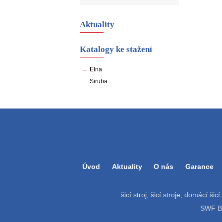
Aktuality
Katalogy ke stažení
Elna
Siruba
Úvod
Aktuality
O nás
Garance
šicí stroj, šicí stroje, domácí šic
SWF Bat