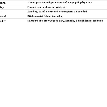
Žehlící prkna lehké, profesionální, s vyvíječi páry i bez
prkna
Fixační lisy deskové a průběžné
lisy
Žehličky, parní, elektrické, elektroparní a speciální
y
Příslušenství žehlící techniky
nství
Náhradní díly pro vyvíječe páry, žehličky a další žehlící techniku
 díly