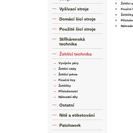
»
Žehlící 
Vyšívací stroje
»
Fixační 
»
Žehličk
Domácí šicí stroje
»
Přísluše
»
Náhradní
Použité šicí stroje
Stříhárenská
technika
Žehlící technika
Vyvíječe páry
Žehlící stoly
Žehlící prkna
Fixační lisy
Žehličky
Příslušenství
Náhradní díly
Ostatní
Nitě a etiketování
Patchwork