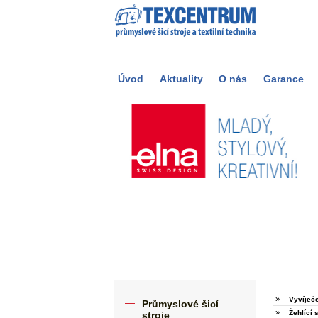
Úvod
Aktuality
O nás
Garance
»
Vyvíječ
Průmyslové šicí
»
Žehlící 
stroje