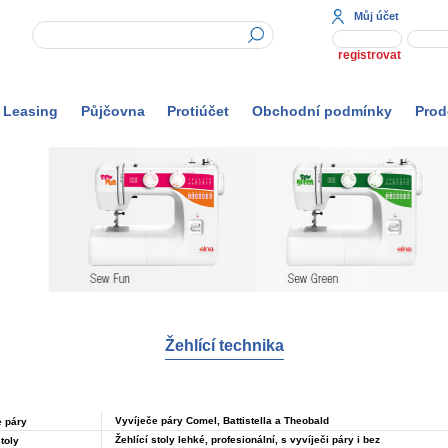
Můj účet
registrovat
Leasing
Půjčovna
Protiúčet
Obchodní podmínky
Prod
Žehlící technika
Vyvíječe páry Comel, Battistella a Theobald
e páry
Žehlící stoly lehké, profesionální, s vyvíječi páry i bez
stoly