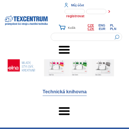
Můj účet
registrovat
CZE
ENG
PL
CZK
EUR
PLN
Technická knihovna