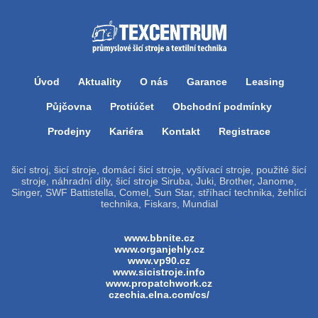
Úvod
Aktuality
O nás
Garance
Leasing
Půjčovna
Protiúčet
Obchodní podmínky
Prodejny
Kariéra
Kontakt
Registrace
šicí stroj, šicí stroje, domácí šicí stroje, vyšívací stroje, použité šicí
stroje, náhradní díly, šicí stroje Siruba, Juki, Brother, Janome,
Singer, SWF Battistella, Comel, Sun Star, stříhací technika, žehlící
technika, Fiskars, Mundial
www.bbnite.cz
www.organjehly.cz
www.vp90.cz
www.sicistroje.info
www.propatchwork.cz
czechia.elna.com/cs/