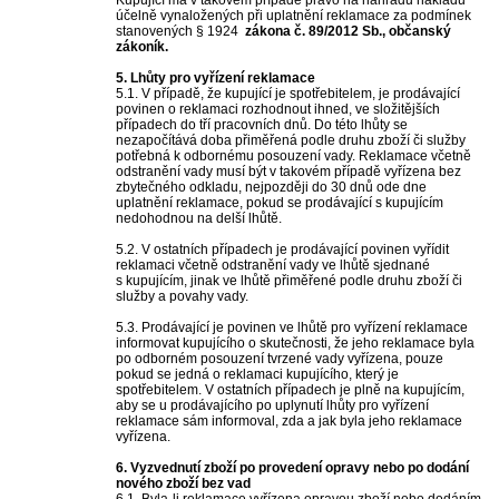
Kupující má v takovém případě právo na náhradu nákladů
účelně vynaložených při uplatnění reklamace za podmínek
stanovených § 1924
zákona č. 89/2012 Sb., občanský
zákoník.
5. Lhůty pro vyřízení reklamace
5.1. V případě, že kupující je spotřebitelem, je prodávající
povinen o reklamaci rozhodnout ihned, ve složitějších
případech do tří pracovních dnů. Do této lhůty se
nezapočítává doba přiměřená podle druhu zboží či služby
potřebná k odbornému posouzení vady. Reklamace včetně
odstranění vady musí být v takovém případě vyřízena bez
zbytečného odkladu, nejpozději do 30 dnů ode dne
uplatnění reklamace, pokud se prodávající s kupujícím
nedohodnou na delší lhůtě.
5.2. V ostatních případech je prodávající povinen vyřídit
reklamaci včetně odstranění vady ve lhůtě sjednané
s kupujícím, jinak ve lhůtě přiměřené podle druhu zboží či
služby a povahy vady.
5.3. Prodávající je povinen ve lhůtě pro vyřízení reklamace
informovat kupujícího o skutečnosti, že jeho reklamace byla
po odborném posouzení tvrzené vady vyřízena, pouze
pokud se jedná o reklamaci kupujícího, který je
spotřebitelem. V ostatních případech je plně na kupujícím,
aby se u prodávajícího po uplynutí lhůty pro vyřízení
reklamace sám informoval, zda a jak byla jeho reklamace
vyřízena.
6. Vyzvednutí zboží po provedení opravy nebo po dodání
nového zboží bez vad