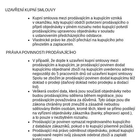
UZAVŘENÍ KUPNÍ SMLOUVY
Kupní smlouva mezi prodávajícím a kupujícím vzniká
v okamžiku, kdy kupující obdrží potvrzení prodávajícího o
přijetí objednávky v plném rozsahu nebo kupující potvrdí
prodávajícímu upravenou objednávku v souladu
s ustanovením předcházejícího odstavce.
Vlastnické právo ke zboží přechází na kupujícího jeho
převzetím a zaplacením.
PRÁVA A POVINNOSTI PRODÁVAJÍCÍHO
V případě, že dojde k uzavření kupní smlouvy mezi
prodávajícím a kupujícím, je prodávající povinen dodat
kupujícímu objednané zboží na kupujícím uvedenou adresu
nejpozději do 5 pracovních dnů od uzavření kupní smlouvy.
Spolu se zbožím je prodávající povinen dodat kupujícímu též
doklad o prodeji (daňový doklad nebo prodejku a dodací
list).
Veškerá osobní data, která jsou součástí objednávky nebo
budou prodávajícímu sdělena během registrace, jsou
prodávajícím považována za důvěrná. Tyto údaje jsou dle
zákona chráněny proti zneužití a zásadně nebudou
sdělovány třetím osobám, kromě těch, které se přímo podílejí
na vyřízení objednávky zákazníka (banky, přepravci apod.),
a to pouze v nezbytném rozsahu.
Prodávající je povinen vymazat registrovaného kupujícího
z databáze zákazníků, pokud o to kupující písemně požádá.
Prodávající má právo odmítnout objednávku, pokud kupující
opakovaně neplní svůj závazek odebrat zboží a zaplatit
kupní cenu.