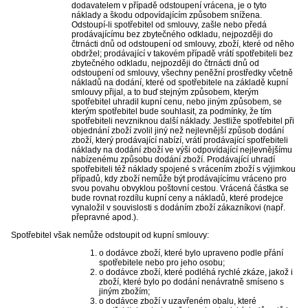
dodavatelem v případě odstoupení vrácena, je o tyto
náklady a škodu odpovídajícím způsobem snížena.
Odstoupí-li spotřebitel od smlouvy, zašle nebo předá
prodávajícímu bez zbytečného odkladu, nejpozději do
čtrnácti dnů od odstoupení od smlouvy, zboží, které od něho
obdržel; prodávající v takovém případě vrátí spotřebiteli bez
zbytečného odkladu, nejpozději do čtrnácti dnů od
odstoupení od smlouvy, všechny peněžní prostředky včetně
nákladů na dodání, které od spotřebitele na základě kupní
smlouvy přijal, a to buď stejným způsobem, kterým
spotřebitel uhradil kupní cenu, nebo jiným způsobem, se
kterým spotřebitel bude souhlasit, za podmínky, že tím
spotřebiteli nevzniknou další náklady. Jestliže spotřebitel při
objednání zboží zvolil jiný než nejlevnější způsob dodání
zboží, který prodávající nabízí, vrátí prodávající spotřebiteli
náklady na dodání zboží ve výši odpovídající nejlevnějšímu
nabízenému způsobu dodání zboží. Prodávající uhradí
spotřebiteli též náklady spojené s vrácením zboží s výjimkou
případů, kdy zboží nemůže být prodávajícímu vráceno pro
svou povahu obvyklou poštovní cestou. Vrácená částka se
bude rovnat rozdílu kupní ceny a nákladů, které prodejce
vynaložil v souvislosti s dodáním zboží zákazníkovi (např.
přepravné apod.).
Spotřebitel však nemůže odstoupit od kupní smlouvy:
o dodávce zboží, které bylo upraveno podle přání
spotřebitele nebo pro jeho osobu;
o dodávce zboží, které podléhá rychlé zkáze, jakož i
zboží, které bylo po dodání nenávratně smíseno s
jiným zbožím;
o dodávce zboží v uzavřeném obalu, které