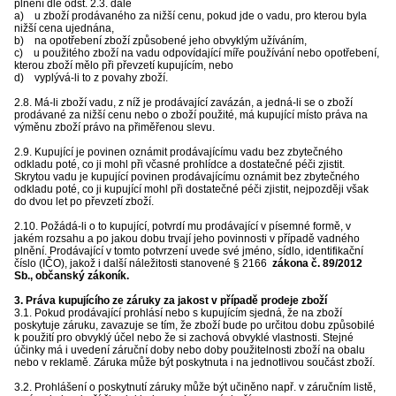
plnění dle odst. 2.3. dále
a) u zboží prodávaného za nižší cenu, pokud jde o vadu, pro kterou byla
nižší cena ujednána,
b) na opotřebení zboží způsobené jeho obvyklým užíváním,
c) u použitého zboží na vadu odpovídající míře používání nebo opotřebení,
kterou zboží mělo při převzetí kupujícím, nebo
d) vyplývá-li to z povahy zboží.
2.8. Má-li zboží vadu, z níž je prodávající zavázán, a jedná-li se o zboží
prodávané za nižší cenu nebo o zboží použité, má kupující místo práva na
výměnu zboží právo na přiměřenou slevu.
2.9. Kupující je povinen oznámit prodávajícímu vadu bez zbytečného
odkladu poté, co ji mohl při včasné prohlídce a dostatečné péči zjistit.
Skrytou vadu je kupující povinen prodávajícímu oznámit bez zbytečného
odkladu poté, co ji kupující mohl při dostatečné péči zjistit, nejpozději však
do dvou let po převzetí zboží.
2.10. Požádá-li o to kupující, potvrdí mu prodávající v písemné formě, v
jakém rozsahu a po jakou dobu trvají jeho povinnosti v případě vadného
plnění. Prodávající v tomto potvrzení uvede své jméno, sídlo, identifikační
číslo (IČO), jakož i další náležitosti stanovené § 2166
zákona č. 89/2012
Sb., občanský zákoník.
3. Práva kupujícího ze záruky za jakost v případě prodeje zboží
3.1. Pokud prodávající prohlásí nebo s kupujícím sjedná, že na zboží
poskytuje záruku, zavazuje se tím, že zboží bude po určitou dobu způsobilé
k použití pro obvyklý účel nebo že si zachová obvyklé vlastnosti. Stejné
účinky má i uvedení záruční doby nebo doby použitelnosti zboží na obalu
nebo v reklamě. Záruka může být poskytnuta i na jednotlivou součást zboží.
3.2. Prohlášení o poskytnutí záruky může být učiněno např. v záručním listě,