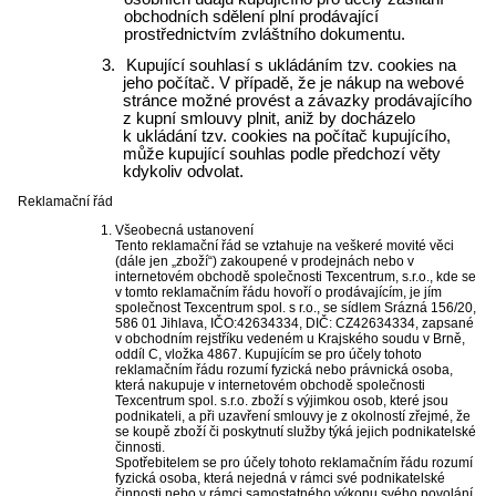
obchodních sdělení plní prodávající
prostřednictvím zvláštního dokumentu.
3.
Kupující souhlasí s ukládáním tzv. cookies na
jeho počítač. V případě, že je nákup na webové
stránce možné provést a závazky prodávajícího
z kupní smlouvy plnit, aniž by docházelo
k ukládání tzv. cookies na počítač kupujícího,
může kupující souhlas podle předchozí věty
kdykoliv odvolat.
Reklamační řád
Všeobecná ustanovení
Tento reklamační řád se vztahuje na veškeré movité věci
(dále jen „zboží“) zakoupené v prodejnách nebo v
internetovém obchodě společnosti Texcentrum, s.r.o., kde se
v tomto reklamačním řádu hovoří o prodávajícím, je jím
společnost Texcentrum spol. s r.o., se sídlem Srázná 156/20,
586 01 Jihlava, IČO:42634334, DIČ: CZ42634334, zapsané
v obchodním rejstříku vedeném u Krajského soudu v Brně,
oddíl C, vložka 4867. Kupujícím se pro účely tohoto
reklamačním řádu rozumí fyzická nebo právnická osoba,
která nakupuje v internetovém obchodě společnosti
Texcentrum spol. s.r.o. zboží s výjimkou osob, které jsou
podnikateli, a při uzavření smlouvy je z okolností zřejmé, že
se koupě zboží či poskytnutí služby týká jejich podnikatelské
činnosti.
Spotřebitelem se pro účely tohoto reklamačním řádu rozumí
fyzická osoba, která nejedná v rámci své podnikatelské
činnosti nebo v rámci samostatného výkonu svého povolání.