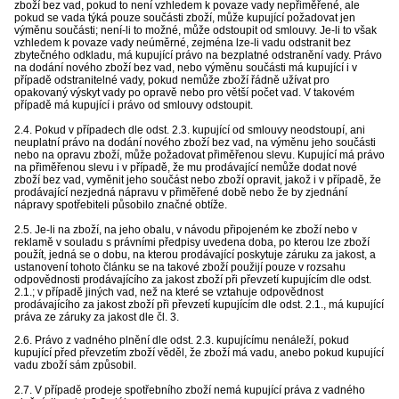
zboží bez vad, pokud to není vzhledem k povaze vady nepřiměřené, ale
pokud se vada týká pouze součásti zboží, může kupující požadovat jen
výměnu součásti; není-li to možné, může odstoupit od smlouvy. Je-li to však
vzhledem k povaze vady neúměrné, zejména lze-li vadu odstranit bez
zbytečného odkladu, má kupující právo na bezplatné odstranění vady. Právo
na dodání nového zboží bez vad, nebo výměnu součásti má kupující i v
případě odstranitelné vady, pokud nemůže zboží řádně užívat pro
opakovaný výskyt vady po opravě nebo pro větší počet vad. V takovém
případě má kupující i právo od smlouvy odstoupit.
2.4. Pokud v případech dle odst. 2.3. kupující od smlouvy neodstoupí, ani
neuplatní právo na dodání nového zboží bez vad, na výměnu jeho součásti
nebo na opravu zboží, může požadovat přiměřenou slevu. Kupující má právo
na přiměřenou slevu i v případě, že mu prodávající nemůže dodat nové
zboží bez vad, vyměnit jeho součást nebo zboží opravit, jakož i v případě, že
prodávající nezjedná nápravu v přiměřené době nebo že by zjednání
nápravy spotřebiteli působilo značné obtíže.
2.5. Je-li na zboží, na jeho obalu, v návodu připojeném ke zboží nebo v
reklamě v souladu s právními předpisy uvedena doba, po kterou lze zboží
použít, jedná se o dobu, na kterou prodávající poskytuje záruku za jakost, a
ustanovení tohoto článku se na takové zboží použijí pouze v rozsahu
odpovědnosti prodávajícího za jakost zboží při převzetí kupujícím dle odst.
2.1.; v případě jiných vad, než na které se vztahuje odpovědnost
prodávajícího za jakost zboží při převzetí kupujícím dle odst. 2.1., má kupující
práva ze záruky za jakost dle čl. 3.
2.6. Právo z vadného plnění dle odst. 2.3. kupujícímu nenáleží, pokud
kupující před převzetím zboží věděl, že zboží má vadu, anebo pokud kupující
vadu zboží sám způsobil.
2.7. V případě prodeje spotřebního zboží nemá kupující práva z vadného