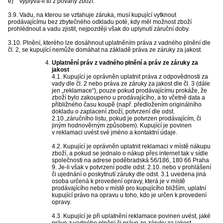
e) vyplývá-li to z povahy zboží.
3.9. Vadu, na kterou se vztahuje záruka, musí kupující vytknout
prodávajícímu bez zbytečného odkladu poté, kdy měl možnost zboží
prohlédnout a vadu zjistit, nejpozději však do uplynutí záruční doby.
3.10. Plnění, kterého lze dosáhnout uplatněním práva z vadného plnění dle
čl. 2, se kupující nemůže domáhat na základě práva ze záruky za jakost.
Uplatnění práv z vadného plnění a práv ze záruky za
jakost
4.1. Kupující je oprávněn uplatnit práva z odpovědnosti za
vady dle čl. 2 nebo práva ze záruky za jakost dle čl. 3 (dále
jen „reklamace“), pouze pokud prodávajícímu prokáže, že
zboží bylo zakoupeno u prodávajícího, a to včetně data a
přibližného času koupě (např. předložením originálního
dokladu o zaplacení zboží, potvrzení dle odst.
2.10.,záručního listu, pokud je potvrzen prodávajícím, či
jiným hodnověrným způsobem). Kupující je povinen
v reklamaci uvést své jméno a kontaktní údaje.
4.2. Kupující je oprávněn uplatnit reklamaci v místě nákupu
zboží, a pokud se jednalo o nákup přes internet tak v sídle
společnosti na adrese poděbradská 56/186, 180 66 Praha
9. Je-li však v potvrzení podle odst. 2.10. nebo v prohlášení
či ujednání o poskytnutí záruky dle odst. 3.1 uvedena jiná
osoba určená k provedení opravy, která je v místě
prodávajícího nebo v místě pro kupujícího bližším, uplatní
kupující právo na opravu u toho, kdo je určen k provedení
opravy.
4.3. Kupující je při uplatnění reklamace povinen uvést, jaké