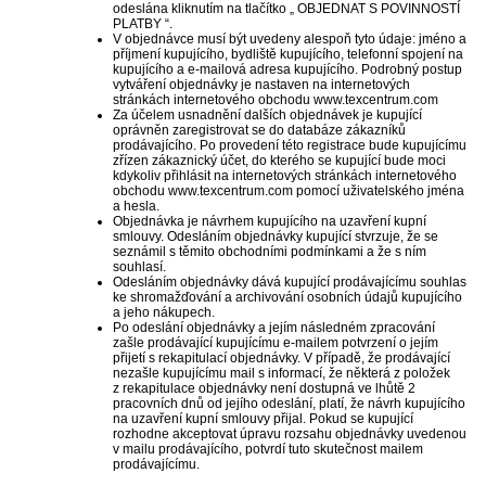
odeslána kliknutím na tlačítko „
OBJEDNAT S POVINNOSTÍ
PLATBY
“.
V objednávce musí být uvedeny alespoň tyto údaje: jméno a
příjmení kupujícího, bydliště kupujícího, telefonní spojení na
kupujícího a e-mailová adresa kupujícího. Podrobný postup
vytváření objednávky je nastaven na internetových
stránkách internetového obchodu www.texcentrum.com
Za účelem usnadnění dalších objednávek je kupující
oprávněn zaregistrovat se do databáze zákazníků
prodávajícího. Po provedení této registrace bude kupujícímu
zřízen zákaznický účet, do kterého se kupující bude moci
kdykoliv přihlásit na internetových stránkách internetového
obchodu www.texcentrum.com pomocí uživatelského jména
a hesla.
Objednávka je návrhem kupujícího na uzavření kupní
smlouvy. Odesláním objednávky kupující stvrzuje, že se
seznámil s těmito obchodními podmínkami a že s ním
souhlasí.
Odesláním objednávky dává kupující prodávajícímu souhlas
ke shromažďování a archivování osobních údajů kupujícího
a jeho nákupech.
Po odeslání objednávky a jejím následném zpracování
zašle prodávající kupujícímu e-mailem potvrzení o jejím
přijetí s rekapitulací objednávky. V případě, že prodávající
nezašle kupujícímu mail s informací, že některá z položek
z rekapitulace objednávky není dostupná ve lhůtě 2
pracovních dnů od jejího odeslání, platí, že návrh kupujícího
na uzavření kupní smlouvy přijal. Pokud se kupující
rozhodne akceptovat úpravu rozsahu objednávky uvedenou
v mailu prodávajícího, potvrdí tuto skutečnost mailem
prodávajícímu.