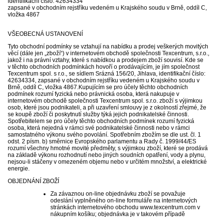
identifikační číslo:
42634334
zapsané v obchodním rejstříku vedeném
u Krajského soudu v Brně, oddíl C,
vložka 4867
VŠEOBECNÁ USTANOVENÍ
Tyto obchodní podmínky se vztahují na nabídku a prodej veškerých movitých
věcí (dále jen „zboží“) v internetovém obchodě společnosti Texcentrum, s.r.o.,
jakož i na právní vztahy, které s nabídkou a prodejem zboží souvisí. Kde se
v těchto obchodních podmínkách hovoří o prodávajícím, je jím společnost
Texcentrum spol. s r.o., se sídlem Srázná 156/20, Jihlava, identifikační číslo:
42634334, zapsané v obchodním rejstříku vedeném u Krajského soudu v
Brně, oddíl C, vložka 4867.Kupujícím se pro účely těchto obchodních
podmínek rozumí fyzická nebo právnická osoba, která nakupuje v
internetovém obchodě společnosti Texcentrum spol. s.r.o. zboží s výjimkou
osob, které jsou podnikateli, a při uzavření smlouvy je z okolností zřejmé, že
se koupě zboží či poskytnutí služby týká jejich podnikatelské činnosti.
Spotřebitelem se pro účely těchto obchodních podmínek rozumí fyzická
osoba, která nejedná v rámci své podnikatelské činnosti nebo v rámci
samostatného výkonu svého povolání. Spotřebním zbožím se dle ust. čl. 1
odst. 2 písm. b) směrnice Evropského parlamentu a Rady č. 1999/44/ES
rozumí všechny hmotné movité předměty, s výjimkou zboží, které se prodává
na základě výkonu rozhodnutí nebo jiných soudních opatření, vody a plynu,
nejsou-li stáčeny v omezeném objemu nebo v určitém množství, a elektrické
energie.
OBJEDNÁNÍ ZBOŽÍ
Za závaznou on-line objednávku zboží se považuje
odeslání vyplněného on-line formuláře na internetových
stránkách internetového obchodu www.texcentrum.com v
nákupním košíku; objednávka je v takovém případě