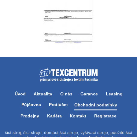
Úvod
Aktuality
O nás
Garance
Leasing
Půjčovna
Protiúčet
Obchodní podmínky
Prodejny
Kariéra
Kontakt
Registrace
šicí stroj, šicí stroje, domácí šicí stroje, vyšívací stroje, použité šicí