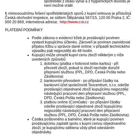
spotřebitel z obalu vyňal a z hygienických důvodů je
není možné vrátit.
K mimosoudnímu řešení spotřebitelských sporů z kupní smlouvy je příslušná
Česká obchodní inspekce, se sídlem Štěpánská 567/15, 120 00 Praha 2, IČ:
000 20 869, internetová adresa:
http://www.coi.cz
PLATEBNÍ PODMÍNKY
Podle zákona o evidenci tržeb je prodávající povinen
vystavit kupujícímu účtenku. Zároveň je povinen zaevidovat
přijatou tržbu u správce daně online; v případě technického
výpadku pak nejpozději do 48 hodin.
Kupující může uhradit kupní cenu zboží některým z níže
uvedených způsobů:
dobírkou (platba v hotovost nebo kartou) - při
převzetí zboží, pokud si zboží necháte doručit
přepravní službou (PPL, DPD, Česká Pošta nebo
Zásilkovna)
bankovním převodem - po připsání částky na
bankovní účet společnosti Texcentrum, s.r.o. odešle
prodávající objednané zboží kupujícímu nejpozději
následující pracovní den přepravní službou (PPL,
DPD, Česká Pošta nebo Zásilkovna).
platbou online (ComGate) - po připsání částky
odešle prodávající objednané zboží kupujícímu
nejpozději následující pracovní den přepravní
službou (PPL, DPD, Česká Pošta nebo Zásilkovna).
Částka poštovného a balného, které je kupující povinen
prodávajícímu zaplatit spolu s kupní cenou objednaného
zboží, je kupujícímu sdělena vždy před odesláním
objednávky.