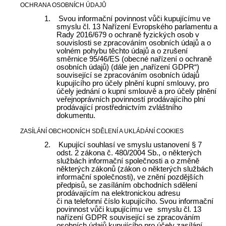
OCHRANA OSOBNÍCH ÚDAJŮ
1.
Svou informační povinnost vůči kupujícímu ve
smyslu čl. 13 Nařízení Evropského parlamentu a
Rady 2016/679 o ochraně fyzických osob v
souvislosti se zpracováním osobních údajů a o
volném pohybu těchto údajů a
o zrušení
směrnice 95/46/ES (obecné nařízení o ochraně
osobních údajů) (dále jen „nařízení GDPR“)
související se zpracováním osobních údajů
kupujícího pro účely plnění kupní smlouvy, pro
účely jednání o kupní smlouvě a pro účely plnění
veřejnoprávních povinností prodávajícího plní
prodávající prostřednictvím zvláštního
dokumentu.
ZASÍLÁNÍ OBCHODNÍCH SDĚLENÍ A UKLÁDÁNÍ COOKIES
2.
Kupující souhlasí ve smyslu ustanovení § 7
odst. 2 zákona č. 480/2004 Sb.,
o některých
službách informační společnosti a o změně
některých zákonů (zákon o některých službách
informační společnosti), ve znění pozdějších
předpisů,
se zasíláním obchodních sdělení
prodávajícím na elektronickou adresu
či na telefonní číslo
kupujícího. Svou informační
povinnost vůči kupujícímu ve
smyslu čl. 13
nařízení GDPR související se zpracováním
osobních údajů kupujícího pro účely zasílání