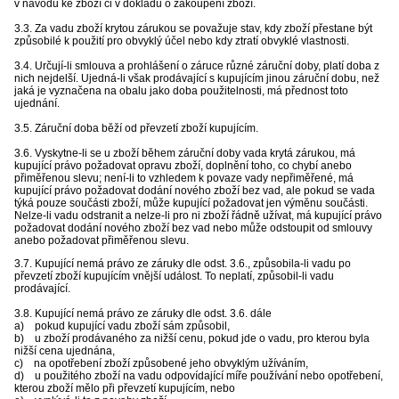
v návodu ke zboží či v dokladu o zakoupení zboží.
3.3. Za vadu zboží krytou zárukou se považuje stav, kdy zboží přestane být
způsobilé k použití pro obvyklý účel nebo kdy ztratí obvyklé vlastnosti.
3.4. Určují-li smlouva a prohlášení o záruce různé záruční doby, platí doba z
nich nejdelší. Ujedná-li však prodávající s kupujícím jinou záruční dobu, než
jaká je vyznačena na obalu jako doba použitelnosti, má přednost toto
ujednání.
3.5. Záruční doba běží od převzetí zboží kupujícím.
3.6. Vyskytne-li se u zboží během záruční doby vada krytá zárukou, má
kupující právo požadovat opravu zboží, doplnění toho, co chybí anebo
přiměřenou slevu; není-li to vzhledem k povaze vady nepřiměřené, má
kupující právo požadovat dodání nového zboží bez vad, ale pokud se vada
týká pouze součásti zboží, může kupující požadovat jen výměnu součásti.
Nelze-li vadu odstranit a nelze-li pro ni zboží řádně užívat, má kupující právo
požadovat dodání nového zboží bez vad nebo může odstoupit od smlouvy
anebo požadovat přiměřenou slevu.
3.7. Kupující nemá právo ze záruky dle odst. 3.6., způsobila-li vadu po
převzetí zboží kupujícím vnější událost. To neplatí, způsobil-li vadu
prodávající.
3.8. Kupující nemá právo ze záruky dle odst. 3.6. dále
a) pokud kupující vadu zboží sám způsobil,
b) u zboží prodávaného za nižší cenu, pokud jde o vadu, pro kterou byla
nižší cena ujednána,
c) na opotřebení zboží způsobené jeho obvyklým užíváním,
d) u použitého zboží na vadu odpovídající míře používání nebo opotřebení,
kterou zboží mělo při převzetí kupujícím, nebo