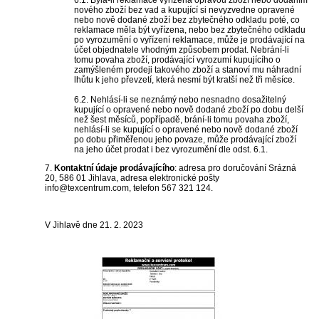
6.1. Byla-li reklamace vyřízena opravou zboží nebo dodáním
nového zboží bez vad a kupující si nevyzvedne opravené
nebo nově dodané zboží bez zbytečného odkladu poté, co
reklamace měla být vyřízena, nebo bez zbytečného odkladu
po vyrozumění o vyřízení reklamace, může je prodávající na
účet objednatele vhodným způsobem prodat. Nebrání-li
tomu povaha zboží, prodávající vyrozumí kupujícího o
zamýšleném prodeji takového zboží a stanoví mu náhradní
lhůtu k jeho převzetí, která nesmí být kratší než tři měsíce.
6.2. Nehlásí-li se neznámý nebo nesnadno dosažitelný
kupující o opravené nebo nově dodané zboží po dobu delší
než šest měsíců, popřípadě, brání-li tomu povaha zboží,
nehlásí-li se kupující o opravené nebo nově dodané zboží
po dobu přiměřenou jeho povaze, může prodávající zboží
na jeho účet prodat i bez vyrozumění dle odst. 6.1.
7.
Kontaktní údaje prodávajícího
: adresa pro doručování Srázná
20, 586 01 Jihlava, adresa elektronické pošty
info@texcentrum.com, telefon 567 321 124.
V Jihlavě dne 21. 2. 2023