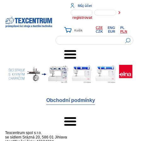
Můj účet
registrovat
CZE
ENG
PL
CZK
EUR
PLN
Obchodní podmínky
Texcentrum spol s r.o.
se sídlem
Srázná 20, 586 01 Jihlava