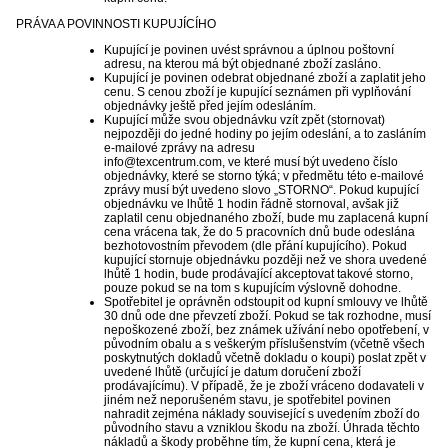
PRÁVA A POVINNOSTI KUPUJÍCÍHO
Kupující je povinen uvést správnou a úplnou poštovní
adresu, na kterou má být objednané zboží zasláno.
Kupující je povinen odebrat objednané zboží a zaplatit jeho
cenu. S cenou zboží je kupující seznámen při vyplňování
objednávky ještě před jejím odesláním.
Kupující může svou objednávku vzít zpět (stornovat)
nejpozději do jedné hodiny po jejím odeslání, a to zasláním
e-mailové zprávy na adresu
info@texcentrum.com, ve které musí být uvedeno číslo
objednávky, které se storno týká; v předmětu této e-mailové
zprávy musí být uvedeno slovo „STORNO“. Pokud kupující
objednávku ve lhůtě 1 hodin řádně stornoval, avšak již
zaplatil cenu objednaného zboží, bude mu zaplacená kupní
cena vrácena tak, že do 5 pracovních dnů bude odeslána
bezhotovostním převodem (dle přání kupujícího). Pokud
kupující stornuje objednávku později než ve shora uvedené
lhůtě 1 hodin, bude prodávající akceptovat takové storno,
pouze pokud se na tom s kupujícím výslovně dohodne.
Spotřebitel je oprávněn odstoupit od kupní smlouvy ve lhůtě
30 dnů ode dne převzetí zboží. Pokud se tak rozhodne, musí
nepoškozené zboží, bez známek užívání nebo opotřebení, v
původním obalu a s veškerým příslušenstvím (včetně všech
poskytnutých dokladů včetně dokladu o koupi) poslat zpět v
uvedené lhůtě (určující je datum doručení zboží
prodávajícímu). V případě, že je zboží vráceno dodavateli v
jiném než neporušeném stavu, je spotřebitel povinen
nahradit zejména náklady související s uvedením zboží do
původního stavu a vzniklou škodu na zboží. Úhrada těchto
nákladů a škody proběhne tím, že kupní cena, která je