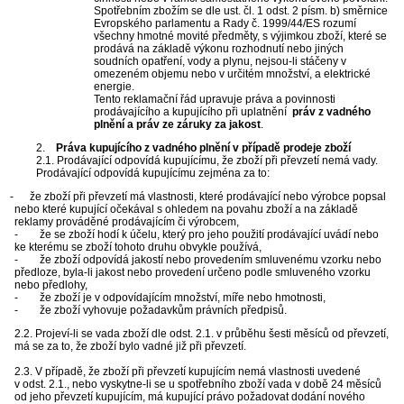
Spotřebním zbožím se dle ust. čl. 1 odst. 2 písm. b) směrnice
Evropského parlamentu a Rady č. 1999/44/ES rozumí
všechny hmotné movité předměty, s výjimkou zboží, které se
prodává na základě výkonu rozhodnutí nebo jiných
soudních opatření, vody a plynu, nejsou-li stáčeny v
omezeném objemu nebo v určitém množství, a elektrické
energie.
Tento reklamační řád upravuje práva a povinnosti
prodávajícího a kupujícího při uplatnění
práv z vadného
plnění a práv ze záruky za jakost
.
2.
Práva kupujícího z vadného plnění v případě prodeje zboží
2.1. Prodávající odpovídá kupujícímu, že zboží při převzetí nemá vady.
Prodávající odpovídá kupujícímu zejména za to:
 - že zboží při převzetí má vlastnosti, které prodávající nebo výrobce popsal
nebo které kupující očekával s ohledem na povahu zboží a na základě
reklamy prováděné prodávajícím či výrobcem,
- že se zboží hodí k účelu, který pro jeho použití prodávající uvádí nebo
ke kterému se zboží tohoto druhu obvykle používá,
- že zboží odpovídá jakostí nebo provedením smluvenému vzorku nebo
předloze, byla-li jakost nebo provedení určeno podle smluveného vzorku
nebo předlohy,
- že zboží je v odpovídajícím množství, míře nebo hmotnosti,
- že zboží vyhovuje požadavkům právních předpisů.
2.2. Projeví-li se vada zboží dle odst. 2.1. v průběhu šesti měsíců od převzetí,
má se za to, že zboží bylo vadné již při převzetí.
2.3. V případě, že zboží při převzetí kupujícím nemá vlastnosti uvedené
v odst. 2.1., nebo vyskytne-li se u spotřebního zboží vada v době 24 měsíců
od jeho převzetí kupujícím, má kupující právo požadovat dodání nového