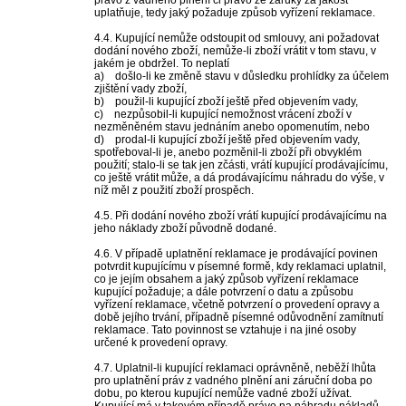
právo z vadného plnění či právo ze záruky za jakost
uplatňuje, tedy jaký požaduje způsob vyřízení reklamace.
4.4. Kupující nemůže odstoupit od smlouvy, ani požadovat
dodání nového zboží, nemůže-li zboží vrátit v tom stavu, v
jakém je obdržel. To neplatí
a) došlo-li ke změně stavu v důsledku prohlídky za účelem
zjištění vady zboží,
b) použil-li kupující zboží ještě před objevením vady,
c) nezpůsobil-li kupující nemožnost vrácení zboží v
nezměněném stavu jednáním anebo opomenutím, nebo
d) prodal-li kupující zboží ještě před objevením vady,
spotřeboval-li je, anebo pozměnil-li zboží při obvyklém
použití; stalo-li se tak jen zčásti, vrátí kupující prodávajícímu,
co ještě vrátit může, a dá prodávajícímu náhradu do výše, v
níž měl z použití zboží prospěch.
4.5. Při dodání nového zboží vrátí kupující prodávajícímu na
jeho náklady zboží původně dodané.
4.6. V případě uplatnění reklamace je prodávající povinen
potvrdit kupujícímu v písemné formě, kdy reklamaci uplatnil,
co je jejím obsahem a jaký způsob vyřízení reklamace
kupující požaduje; a dále potvrzení o datu a způsobu
vyřízení reklamace, včetně potvrzení o provedení opravy a
době jejího trvání, případně písemné odůvodnění zamítnutí
reklamace. Tato povinnost se vztahuje i na jiné osoby
určené k provedení opravy.
4.7. Uplatnil-li kupující reklamaci oprávněně, neběží lhůta
pro uplatnění práv z vadného plnění ani záruční doba po
dobu, po kterou kupující nemůže vadné zboží užívat.