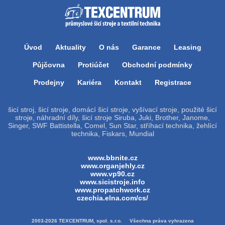
Úvod
Aktuality
O nás
Garance
Leasing
Půjčovna
Protiúčet
Obchodní podmínky
Prodejny
Kariéra
Kontakt
Registrace
šicí stroj, šicí stroje, domácí šicí stroje, vyšívací stroje, použité šicí
stroje, náhradní díly, šicí stroje Siruba, Juki, Brother, Janome,
Singer, SWF Battistella, Comel, Sun Star, stříhací technika, žehlící
technika, Fiskars, Mundial
www.bbnite.cz
www.organjehly.cz
www.vp90.cz
www.sicistroje.info
www.propatchwork.cz
czechia.elna.com/cs/
2003-2026 TEXCENTRUM, spol. s.r.o. Všechna práva vyhrazena