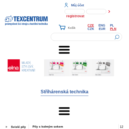
Můj účet
registrovat
CZE
ENG
PL
CZK
EUR
PLN
Stříhárenská technika
»
Pily s kolmým sekem
12
Svislé pily