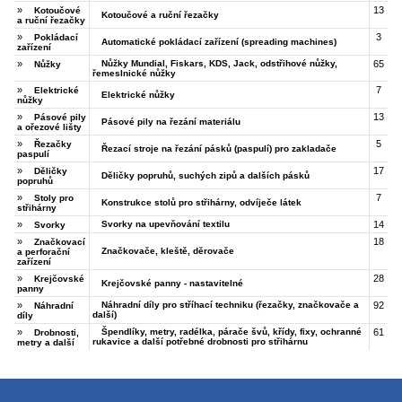
»
13
Kotoučové
Kotoučové a ruční řezačky
a ruční řezačky
»
3
Pokládací
Automatické pokládací zařízení (spreading machines)
zařízení
»
Nůžky Mundial, Fiskars, KDS, Jack, odstřihové nůžky,
65
Nůžky
řemeslnické nůžky
»
7
Elektrické
Elektrické nůžky
nůžky
»
13
Pásové pily
Pásové pily na řezání materiálu
a ořezové lišty
»
5
Řezačky
Řezací stroje na řezání pásků (paspulí) pro zakladače
paspulí
»
17
Děličky
Děličky popruhů, suchých zipů a dalších pásků
popruhů
»
7
Stoly pro
Konstrukce stolů pro střihárny, odvíječe látek
střihárny
»
Svorky na upevňování textilu
14
Svorky
»
18
Značkovací
Značkovače, kleště, děrovače
a perforační
zařízení
»
28
Krejčovské
Krejčovské panny - nastavitelné
panny
»
Náhradní díly pro stříhací techniku (řezačky, značkovače a
92
Náhradní
další)
díly
»
Špendlíky, metry, radélka, párače švů, křídy, fixy, ochranné
61
Drobnosti,
rukavice a další potřebné drobnosti pro střihárnu
metry a další