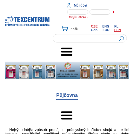
Můj účet
registrovat
CZE
ENG
PL
CZK
EUR
PLN
Půjčovna
Nejvýhodnější způsob pronájmu průmyslových šicích strojů a textilní