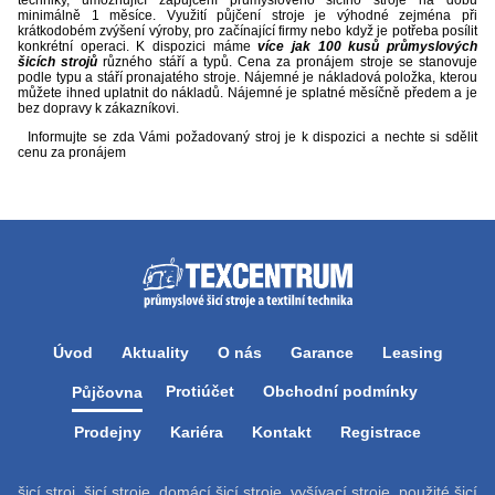
techniky, umožňující zapůjčení průmyslového šicího stroje na dobu
minimálně 1 měsíce. Využití půjčení stroje je výhodné zejména při
krátkodobém zvýšení výroby, pro začínající firmy nebo když je potřeba posílit
konkrétní operaci. K dispozici máme
více jak 100 kusů průmyslových
šicích strojů
různého stáří a typů. Cena za pronájem stroje se stanovuje
podle typu a stáří pronajatého stroje. Nájemné je nákladová položka, kterou
můžete ihned uplatnit do nákladů. Nájemné je splatné měsíčně předem a je
bez dopravy k zákazníkovi.
Informujte se zda Vámi požadovaný stroj je k dispozici a nechte si sdělit
cenu za pronájem
Úvod
Aktuality
O nás
Garance
Leasing
Protiúčet
Obchodní podmínky
Půjčovna
Prodejny
Kariéra
Kontakt
Registrace
šicí stroj, šicí stroje, domácí šicí stroje, vyšívací stroje, použité šicí