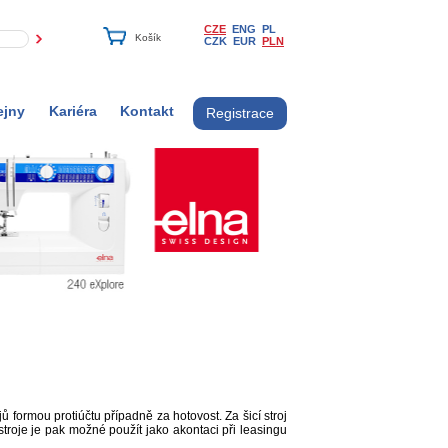
CZE
ENG
PL
CZK
EUR
PLN
ejny
Kariéra
Kontakt
Registrace
 formou protiúčtu případně za hotovost. Za šicí stroj
roje je pak možné použít jako akontaci při leasingu