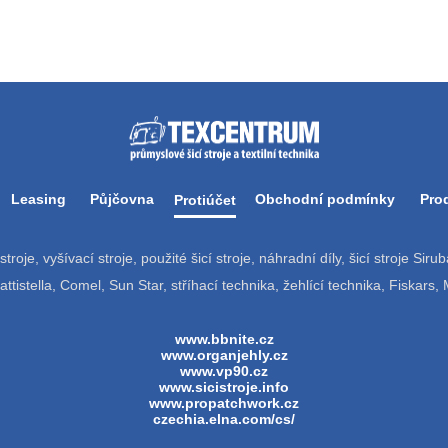
Leasing
Půjčovna
Obchodní podmínky
Pro
Protiúčet
í stroje, vyšívací stroje, použité šicí stroje, náhradní díly, šicí stroje Si
tistella, Comel, Sun Star, stříhací technika, žehlící technika, Fiskars,
www.bbnite.cz
www.organjehly.cz
www.vp90.cz
www.sicistroje.info
www.propatchwork.cz
czechia.elna.com/cs/