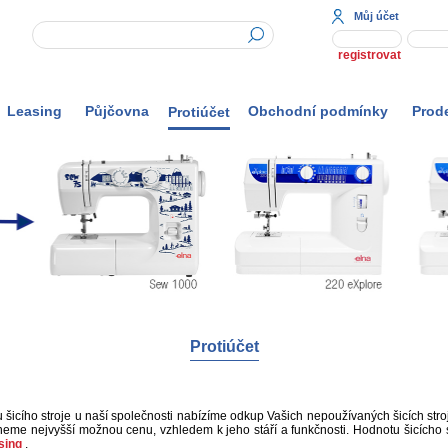
Můj účet
registrovat
Leasing
Půjčovna
Obchodní podmínky
Prod
Protiúčet
Protiúčet
šicího stroje u naší společnosti nabízíme odkup Vašich nepoužívaných šicích strojů
me nejvyšší možnou cenu, vzhledem k jeho stáří a funkčnosti. Hodnotu šicícho st
sing
.