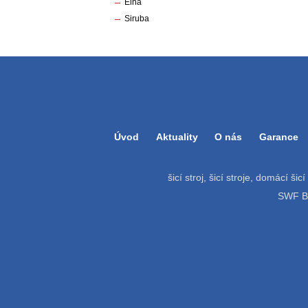
Elna
Siruba
Úvod
Aktuality
O nás
Garance
šicí stroj, šicí stroje, domácí šic
SWF Bat