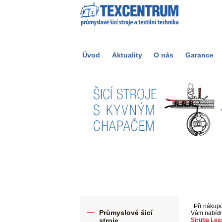
Úvod
Aktuality
O nás
Garance
Při nákupu 
Průmyslové šicí
Vám nabídne
stroje
Siruba Lea