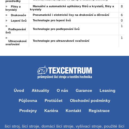
prostředky
»
Manuální a automatické aplikátory flitrů a krystalů, flitry a
8
Flitry a
krystaly
krystaly
»
Pneumatické i elektrické lisy na drukování a děrování
6
Drukovače
»
Technologie pro lepení švů
0
Lepení švů
»
1
Technologie pro podlepování švů
Podlepování
švů
»
1
Technologie pro ultrazvukové svařování
Ultrazvukové
svařování
Úvod
Aktuality
O nás
Garance
Leasing
Půjčovna
Protiúčet
Obchodní podmínky
Prodejny
Kariéra
Kontakt
Registrace
šicí stroj, šicí stroje, domácí šicí stroje, vyšívací stroje, použité šicí