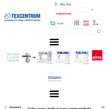
Můj účet
registrovat
CZE
ENG
PL
CZK
EUR
PLN
Ostatní
»
23
Chemické
Čističe, maziva, lepidla ve spreji a ostatní prostředky