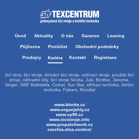
Úvod
Aktuality
O nás
Garance
Leasing
Půjčovna
Protiúčet
Obchodní podmínky
Prodejny
Kontakt
Registrace
Kariéra
šicí stroj, šicí stroje, domácí šicí stroje, vyšívací stroje, použité šicí
stroje, náhradní díly, šicí stroje Siruba, Juki, Brother, Janome,
Singer, SWF Battistella, Comel, Sun Star, stříhací technika, žehlící
technika, Fiskars, Mundial
www.bbnite.cz
www.organjehly.cz
www.vp90.cz
www.sicistroje.info
www.propatchwork.cz
czechia.elna.com/cs/