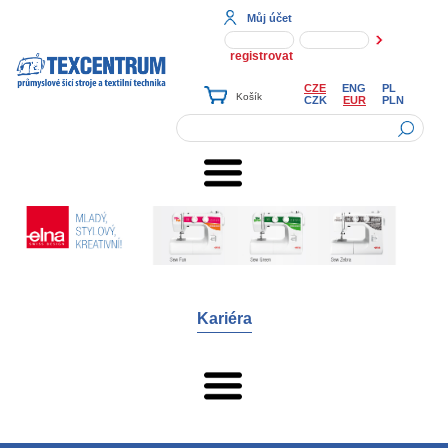
Můj účet
registrovat
CZE
ENG
PL
CZK
EUR
PLN
Kariéra