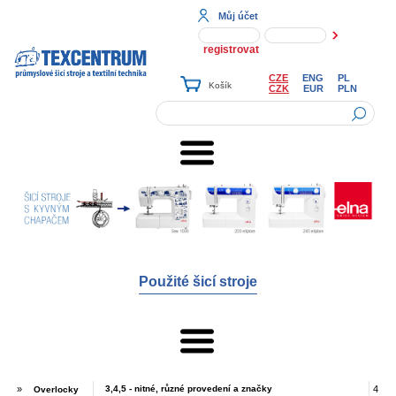
Můj účet
registrovat
CZE
ENG
PL
CZK
EUR
PLN
Použité šicí stroje
»
3,4,5 - nitné, různé provedení a značky
4
Overlocky