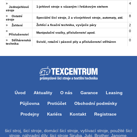
»
4
1-jehlové stroje s vázaným i řetízkovým stehem
Jednojehlové
stroje
»
8
Ostatní
Speciální šicí stroje, 2 a vícejehlové stroje, automaty, atd.
stroje
»
Žehlící a fixační technika, vyvíječe páry
2
Žehlení
»
0
Manipulační vozíky, příslušenství apod.
Příslušenství
»
0
Stříhárenská
Svislé, rotační i pásové pily a příslušenství střiháren
technika
Úvod
Aktuality
O nás
Garance
Leasing
Půjčovna
Protiúčet
Obchodní podmínky
Prodejny
Kariéra
Kontakt
Registrace
šicí stroj, šicí stroje, domácí šicí stroje, vyšívací stroje, použité šicí
stroje, náhradní díly, šicí stroje Siruba, Juki, Brother, Janome,