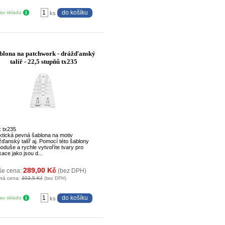
tav skladu
ks
blona na patchwork - drážďanský
talíř - 22,5 stupňů tx235
: tx235
ktická pevná šablona na motiv
žďanský talíř aj. Pomocí této šablony
noduše a rychle vytvoříte tvary pro
kace jako jsou d...
289,00 Kč
še cena:
(bez DPH)
ná cena:
303,5 Kč
(bez DPH)
tav skladu
ks