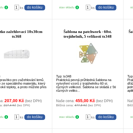
adu
stav skladu
s
ks
ks
tko zažehlovací 10x30cm
Šablona na patchwork - 60st.
Ša
tx368
trojúhelník, 5 velikostí tx348
8
Typ: tx348
Typ
pravítko pro zažehlování lemů.
Praktická pevná průhledná šablona na
Pra
e ze speciálního materiálu, který
vytvoření vzorů z trojúhelníku 60 st.
dřá
oké teploty, a proto můžete přes
různých velikostí. Šablona se skládá z 5ti
jed
různých veliko...
apli
207,00 Kč
455,00 Kč
na:
(bez DPH)
Naše cena:
(bez DPH)
Na
na:
217,4 Kč
Běžná cena:
477,8 Kč
Běž
(bez DPH)
(bez DPH)
adu
stav skladu
s
ks
ks