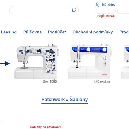
Můj účet
registrovat
Leasing
Půjčovna
Protiúčet
Obchodní podmínky
Prod
Patchwork
»
Šablony
y
Šablony na patchwork