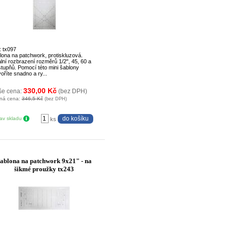
: tx097
lona na patchwork, protiskluzová.
ální rozbrazení rozměrů 1/2", 45, 60 a
stupňů. Pomocí této mini šablony
oříte snadno a ry...
330,00 Kč
še cena:
(bez DPH)
ná cena:
346,5 Kč
(bez DPH)
tav skladu
ks
ablona na patchwork 9x21" - na
šikmé proužky tx243