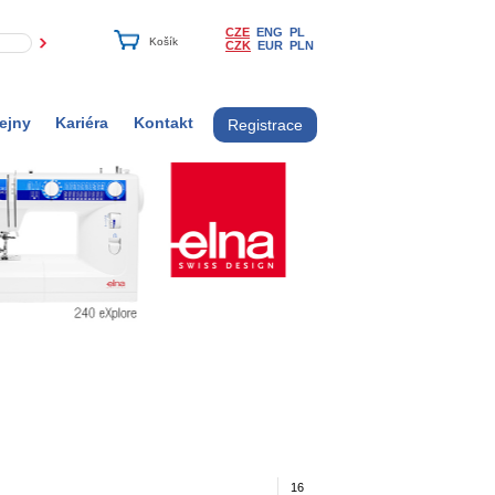
CZE
ENG
PL
CZK
EUR
PLN
ejny
Kariéra
Kontakt
Registrace
16