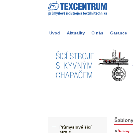
Úvod
Aktuality
O nás
Garance
Šablon
Průmyslové šicí
»
stroje
Šablony