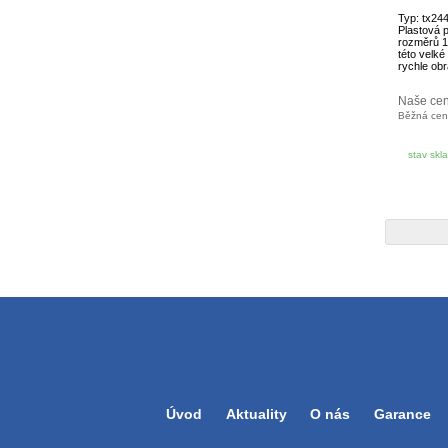
Typ: tx24
Plastová 
rozměrů 1
této velké
rychle obr
Naše ce
Běžná ce
stav skl
Úvod
Aktuality
O nás
Garance