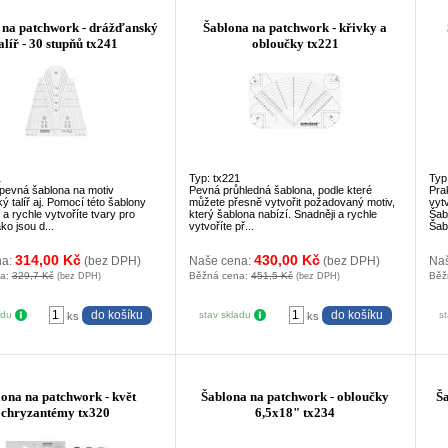
 na patchwork - drážďanský
Šablona na patchwork - křivky a
alíř - 30 stupňů tx241
obloučky tx221
1
Typ: tx221
Typ
 pevná šablona na motiv
Pevná průhledná šablona, podle které
Pra
 talíř aj. Pomocí této šablony
můžete přesně vytvořit požadovaný motiv,
vyt
a rychle vytvoříte tvary pro
který šablona nabízí. Snadněji a rychle
Šabl
ko jsou d...
vytvoříte př...
Šab
314,00 Kč
430,00 Kč
na:
(bez DPH)
Naše cena:
(bez DPH)
Na
na:
329,7 Kč
Běžná cena:
451,5 Kč
Běž
(bez DPH)
(bez DPH)
adu
stav skladu
s
ks
ks
ona na patchwork - květ
Šablona na patchwork - obloučky
Š
chryzantémy tx320
6,5x18" tx234