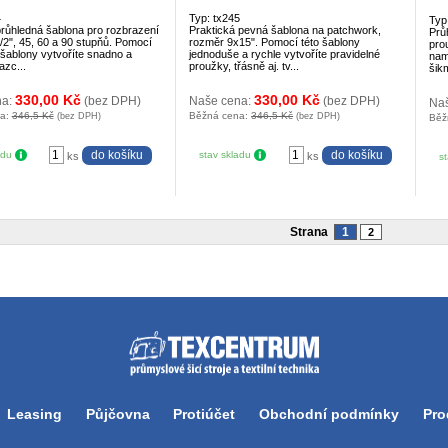
4
Typ: tx245
Typ
průhledná šablona pro rozbrazení
Praktická pevná šablona na patchwork,
Prů
/2", 45, 60 a 90 stupňů. Pomocí
rozměr 9x15". Pomocí této šablony
pro
 šablony vytvoříte snadno a
jednoduše a rychle vytvoříte pravidelné
nam
azc...
proužky, třásně aj. tv...
šik
330,00 Kč
330,00 Kč
na:
(bez DPH)
Naše cena:
(bez DPH)
Na
na:
346,5 Kč
Běžná cena:
346,5 Kč
(bez DPH)
(bez DPH)
Běž
adu
stav skladu
ks
ks
s
Strana
1
2
Leasing
Půjčovna
Protiúčet
Obchodní podmínky
Pro