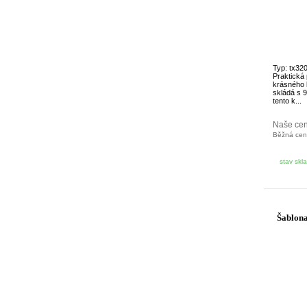
Typ: tx32
Praktická
krásného 
skládá s 9
tento k...
Naše ce
Běžná ce
stav skl
Šablona