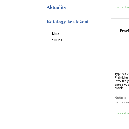
Aktuality
stav skl
Katalogy ke stažení
Praví
Elna
Siruba
Typ: tx36
Praktické 
Pravítko j
snese vys
pravítk...
Naše ce
Běžná ce
stav skl