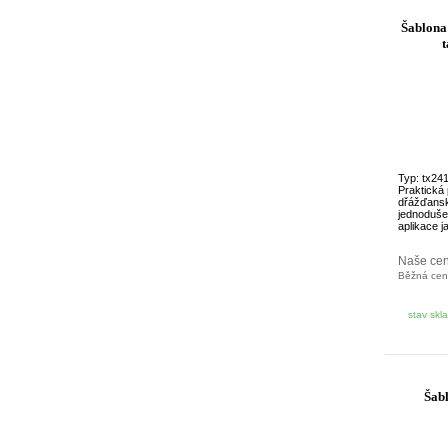
Šablona
t
Typ: tx24
Praktická
dřážďanský
jednoduše 
aplikace ja
Naše ce
Běžná ce
stav skl
Šabl