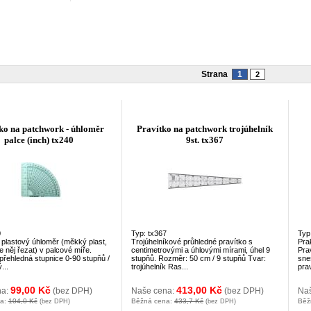
Strana
1
2
ko na patchwork - úhloměr
Pravítko na patchwork trojúhelník
palce (inch) tx240
9st. tx367
0
Typ: tx367
Typ
 plastový úhloměr (měkký plast,
Trojúhelníkové průhledné pravítko s
Pra
e něj řezat) v palcové míře.
centimetrovými a úhlovými mírami, úhel 9
Prav
přehledná stupnice 0-90 stupňů /
stupňů. Rozměr: 50 cm / 9 stupňů Tvar:
sne
...
trojúhelník Ras...
prav
99,00 Kč
413,00 Kč
na:
(bez DPH)
Naše cena:
(bez DPH)
Na
na:
104,0 Kč
Běžná cena:
433,7 Kč
Běž
(bez DPH)
(bez DPH)