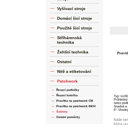
Vyšívací stroje
Domácí šicí stroje
Použité šicí stroje
Stříhárenská
technika
Žehlící technika
Pravít
Ostatní
Nitě a etiketování
Patchwork
Řezací podložky
Řezací kolečka
Typ: tx24
Průhledný
Pravítka na patchwork CM
nelze podl
Pravítka na patchwork INCH
Snadná a 
6". Vhodný
Šablony
Ostatní pomůcky
Naše ce
Běžná ce