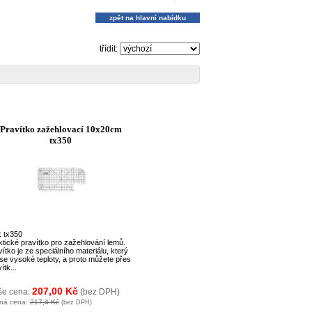
zpět na hlavní nabídku
třídit:
Pravítko zažehlovací 10x20cm
tx350
: tx350
ktické pravítko pro zažehlování lemů.
ítko je ze speciálního materiálu, který
se vysoké teploty, a proto můžete přes
ítk...
207,00 Kč
še cena:
(bez DPH)
ná cena:
217,4 Kč
(bez DPH)