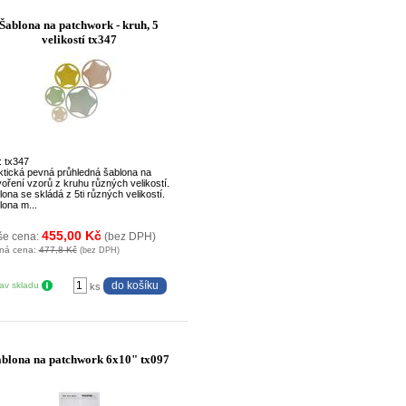
Šablona na patchwork - kruh, 5
velikostí tx347
: tx347
ktická pevná průhledná šablona na
voření vzorů z kruhu různých velikostí.
ona se skládá z 5ti různých velikostí.
lona m...
455,00 Kč
še cena:
(bez DPH)
ná cena:
477,8 Kč
(bez DPH)
tav skladu
ks
ablona na patchwork 6x10" tx097