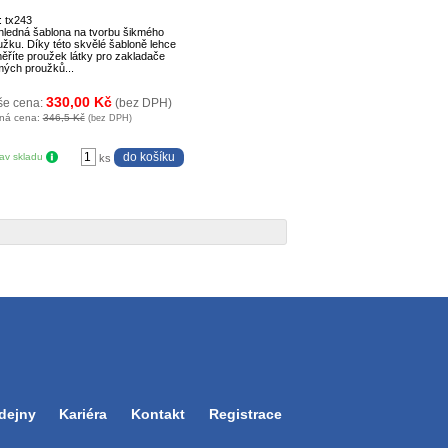
: tx243
hledná šablona na tvorbu šikmého
užku. Díky této skvělé šabloně lehce
ěříte proužek látky pro zakladače
mých proužků...
330,00 Kč
še cena:
(bez DPH)
ná cena:
346,5 Kč
(bez DPH)
tav skladu
ks
dejny
Kariéra
Kontakt
Registrace