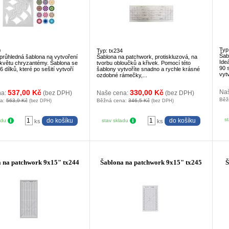
Typ
0
Typ: tx234
Šab
 průhledná šablona na vytvoření
Šablona na patchwork, protiskluzová, na
Ide
květu chryzantémy. Šablona se
tvorbu obloučků a křivek. Pomocí této
90 
6 dílků, které po sešití vytvoří
šablony vytvoříte snadno a rychle krásné
vytv
ozdobné rámečky,...
537,00 Kč
330,00 Kč
Na
na:
(bez DPH)
Naše cena:
(bez DPH)
Běž
na:
563,9 Kč
Běžná cena:
346,5 Kč
(bez DPH)
(bez DPH)
s
adu
stav skladu
ks
ks
 na patchwork 9x15" tx244
Šablona na patchwork 9x15" tx245
Š