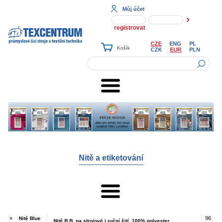
Můj účet
registrovat
CZE
ENG
PL
CZK
EUR
PLN
Nitě a etiketování
»
96
Nitě Blue
Nitě B.B. na strojové i ruční šití, 100% polyester