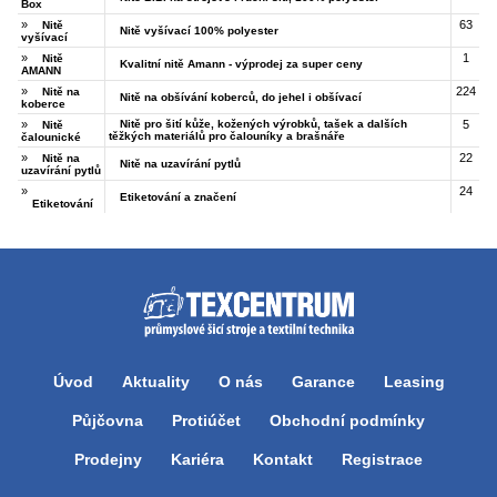
Box
»
63
Nitě
Nitě vyšívací 100% polyester
vyšívací
»
1
Nitě
Kvalitní nitě Amann - výprodej za super ceny
AMANN
»
224
Nitě na
Nitě na obšívání koberců, do jehel i obšívací
koberce
»
Nitě pro šití kůže, kožených výrobků, tašek a dalších
5
Nitě
těžkých materiálů pro čalouníky a brašnáře
čalounické
»
22
Nitě na
Nitě na uzavírání pytlů
uzavírání pytlů
»
24
Etiketování a značení
Etiketování
Úvod
Aktuality
O nás
Garance
Leasing
Půjčovna
Protiúčet
Obchodní podmínky
Prodejny
Kariéra
Kontakt
Registrace