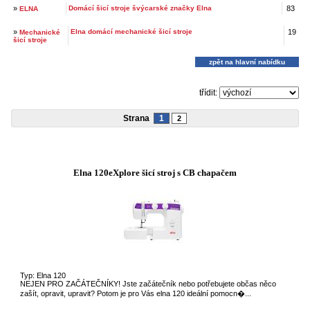
»
Domácí šicí stroje švýcarské značky Elna
83
ELNA
»
Elna domácí mechanické šicí stroje
19
Mechanické
šicí stroje
zpět na hlavní nabídku
třídit:
Strana
1
2
Elna 120eXplore šicí stroj s CB chapačem
Typ: Elna 120
NEJEN PRO ZAČÁTEČNÍKY! Jste začátečník nebo potřebujete občas něco
zašít, opravit, upravit? Potom je pro Vás elna 120 ideální pomocn�...