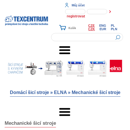
Můj účet
registrovat
CZE
ENG
PL
CZK
EUR
PLN
Domácí šicí stroje
»
ELNA
»
Mechanické šicí stroje
Mechanické šicí stroje