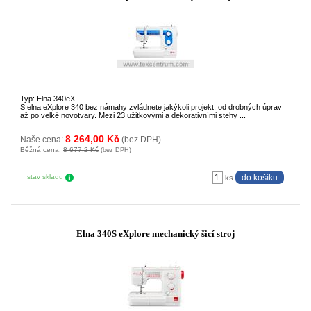
Typ: Elna 340eX
S elna eXplore 340 bez námahy zvládnete jakýkoli projekt, od drobných úprav
až po velké novotvary. Mezi 23 užitkovými a dekorativními stehy ...
8 264,00 Kč
Naše cena:
(bez DPH)
Běžná cena:
8 677,2 Kč
(bez DPH)
stav skladu
ks
Elna 340S eXplore mechanický šicí stroj