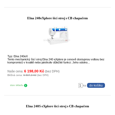
Elna 240eXplore šicí stroj s CB chapačem
Typ: Elna 240eX
Tento mechanický šicí stroj Elna 240 eXplore je cenově dostupnou volbou bez
kompromisů v kvalitě nebo jakékoliv důležité funkci. Jeho odolno...
6 198,00 Kč
Naše cena:
(bez DPH)
Běžná cena:
6 507,9 Kč
(bez DPH)
stav skladu
ks
Elna 240S eXplore šicí stroj s CB chapačem