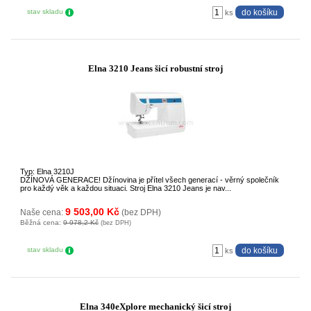
stav skladu
ks
Elna 3210 Jeans šicí robustní stroj
Typ: Elna 3210J
DŽÍNOVÁ GENERACE! Džínovina je přítel všech generací - věrný společník
pro každý věk a každou situaci. Stroj Elna 3210 Jeans je nav...
9 503,00 Kč
Naše cena:
(bez DPH)
Běžná cena:
9 978,2 Kč
(bez DPH)
stav skladu
ks
Elna 340eXplore mechanický šicí stroj