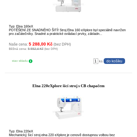
Typ: Elna 160eX
POTĚŠENÍ ZE SNADNÉHO ŠITÍ! Stroj Elna 160 eXplore byl speciálně navržen
pro začátečníky. Snadné a praktické ovládací prvky, základn...
5 288,00 Kč
Naše cena:
(bez DPH)
Běžná cena:
5 552,4 Kč
(bez DPH)
stav skladu
ks
Elna 220eXplore šicí stroj s CB chapačem
Typ: Elna 220eX
Mechanický šicí stroj elna 220 eXplore je cenově dostupnou volbou bez