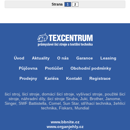
Strana
1
2
Úvod
Aktuality
O nás
Garance
Leasing
Půjčovna
Protiúčet
Obchodní podmínky
Prodejny
Kariéra
Kontakt
Registrace
šicí stroj, šicí stroje, domácí šicí stroje, vyšívací stroje, použité šicí
stroje, náhradní díly, šicí stroje Siruba, Juki, Brother, Janome,
Singer, SWF Battistella, Comel, Sun Star, stříhací technika, žehlící
technika, Fiskars, Mundial
www.bbnite.cz
www.organjehly.cz