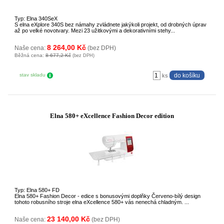
Typ: Elna 340SeX
S elna eXplore 340S bez námahy zvládnete jakýkoli projekt, od drobných úprav
až po velké novotvary. Mezi 23 užitkovými a dekorativními stehy...
8 264,00 Kč
Naše cena:
(bez DPH)
Běžná cena:
8 677,2 Kč
(bez DPH)
stav skladu
ks
Elna 580+ eXcellence Fashion Decor edition
Typ: Elna 580+ FD
Elna 580+ Fashion Decor - edice s bonusovými doplňky Červeno-bílý design
tohoto robusního stroje elna eXcellence 580+ vás nenechá chladným. ...
23 140,00 Kč
Naše cena:
(bez DPH)