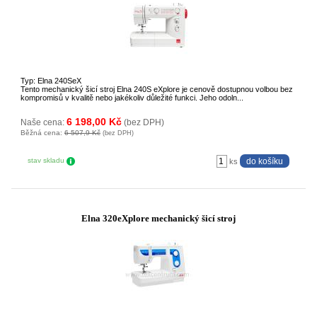
Typ: Elna 240SeX
Tento mechanický šicí stroj Elna 240S eXplore je cenově dostupnou volbou bez
kompromisů v kvalitě nebo jakékoliv důležité funkci. Jeho odoln...
6 198,00 Kč
Naše cena:
(bez DPH)
Běžná cena:
6 507,9 Kč
(bez DPH)
stav skladu
ks
Elna 320eXplore mechanický šicí stroj