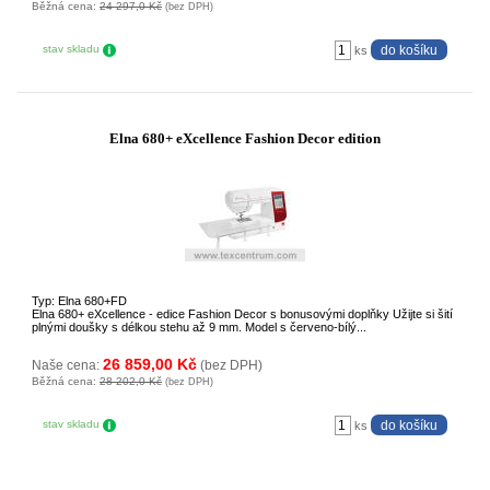
Běžná cena:
24 297,0 Kč
(bez DPH)
stav skladu
ks
Elna 680+ eXcellence Fashion Decor edition
Typ: Elna 680+FD
Elna 680+ eXcellence - edice Fashion Decor s bonusovými doplňky Užijte si šití
plnými doušky s délkou stehu až 9 mm. Model s červeno-bílý...
26 859,00 Kč
Naše cena:
(bez DPH)
Běžná cena:
28 202,0 Kč
(bez DPH)
stav skladu
ks