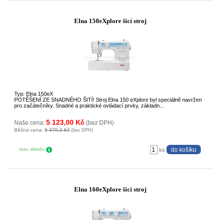
Elna 150eXplore šicí stroj
Typ: Elna 150eX
POTĚŠENÍ ZE SNADNÉHO ŠITÍ! Stroj Elna 150 eXplore byl speciálně navržen
pro začátečníky. Snadné a praktické ovládací prvky, základn...
5 123,00 Kč
Naše cena:
(bez DPH)
Běžná cena:
5 379,2 Kč
(bez DPH)
stav skladu
ks
Elna 160eXplore šicí stroj