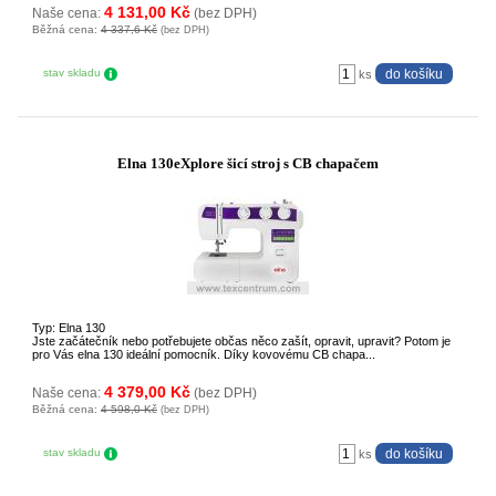
4 131,00 Kč
Naše cena:
(bez DPH)
Běžná cena:
4 337,6 Kč
(bez DPH)
stav skladu
ks
Elna 130eXplore šicí stroj s CB chapačem
Typ: Elna 130
Jste začátečník nebo potřebujete občas něco zašít, opravit, upravit? Potom je
pro Vás elna 130 ideální pomocník. Díky kovovému CB chapa...
4 379,00 Kč
Naše cena:
(bez DPH)
Běžná cena:
4 598,0 Kč
(bez DPH)
stav skladu
ks