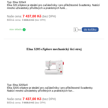
Typ: Elna 320eX
Elna 320 eXplore je ideální pro začátečníky i pro příležitostné švadlenky. Nabízí
mnoho uživatelsky přívětivých a praktických funk...
7 437,00 Kč
Naše cena:
(bez DPH)
Běžná cena:
7 808,9 Kč
(bez DPH)
stav skladu
ks
Elna 320S eXplore mechanický šicí stroj
Typ: Elna 320SeX
Elna 320S eXplore je ideální pro začátečníky i pro příležitostné švadlenky.
Nabízí mnoho uživatelsky přívětivých a praktických fun...
7 437,00 Kč
Naše cena:
(bez DPH)
Běžná cena:
7 808,9 Kč
(bez DPH)