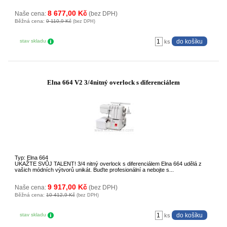
8 677,00 Kč
Naše cena:
(bez DPH)
Běžná cena:
9 110,9 Kč
(bez DPH)
stav skladu
ks
Elna 664 V2 3/4nitný overlock s diferenciálem
Typ: Elna 664
UKAŽTE SVŮJ TALENT! 3/4 nitný overlock s diferenciálem Elna 664 udělá z
vašich módních výtvorů unikát. Buďte profesionální a nebojte s...
9 917,00 Kč
Naše cena:
(bez DPH)
Běžná cena:
10 412,9 Kč
(bez DPH)
stav skladu
ks