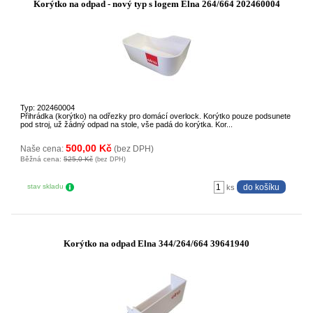
Korýtko na odpad - nový typ s logem Elna 264/664 202460004
Typ: 202460004
Přihrádka (korýtko) na odřezky pro domácí overlock. Korýtko pouze podsunete
pod stroj, už žádný odpad na stole, vše padá do korýtka. Kor...
500,00 Kč
Naše cena:
(bez DPH)
Běžná cena:
525,0 Kč
(bez DPH)
stav skladu
ks
Korýtko na odpad Elna 344/264/664 39641940