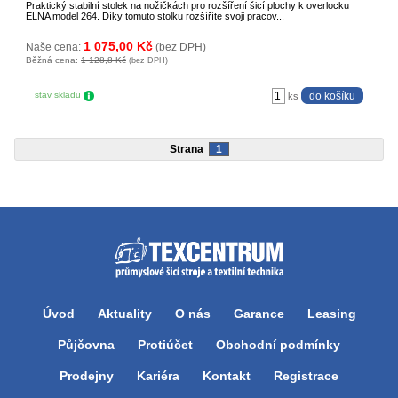
Praktický stabilní stolek na nožičkách pro rozšíření šicí plochy k overlocku
ELNA model 264. Díky tomuto stolku rozšíříte svoji pracov...
1 075,00 Kč
Naše cena:
(bez DPH)
Běžná cena:
1 128,8 Kč
(bez DPH)
stav skladu
ks
Strana
1
Úvod
Aktuality
O nás
Garance
Leasing
Půjčovna
Protiúčet
Obchodní podmínky
Prodejny
Kariéra
Kontakt
Registrace