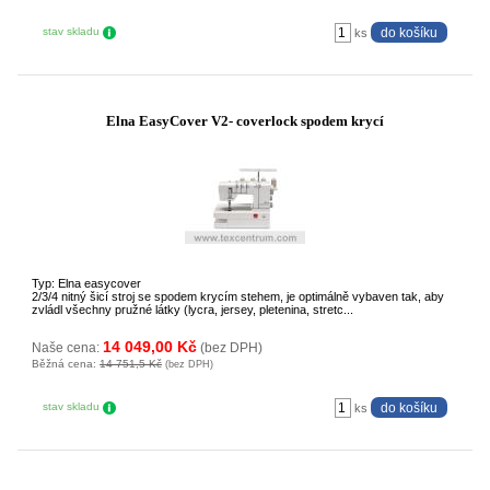
stav skladu
ks
Elna EasyCover V2- coverlock spodem krycí
Typ: Elna easycover
2/3/4 nitný šicí stroj se spodem krycím stehem, je optimálně vybaven tak, aby
zvládl všechny pružné látky (lycra, jersey, pletenina, stretc...
14 049,00 Kč
Naše cena:
(bez DPH)
Běžná cena:
14 751,5 Kč
(bez DPH)
stav skladu
ks