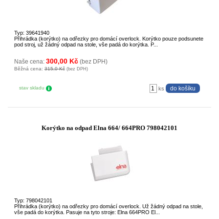
Typ: 39641940
Přihrádka (korýtko) na odřezky pro domácí overlock. Korýtko pouze podsunete
pod stroj, už žádný odpad na stole, vše padá do korýtka. P...
300,00 Kč
Naše cena:
(bez DPH)
Běžná cena:
315,0 Kč
(bez DPH)
stav skladu
ks
Korýtko na odpad Elna 664/ 664PRO 798042101
Typ: 798042101
Přihrádka (korýtko) na odřezky pro domácí overlock. Už žádný odpad na stole,
vše padá do korýtka. Pasuje na tyto stroje: Elna 664PRO El...