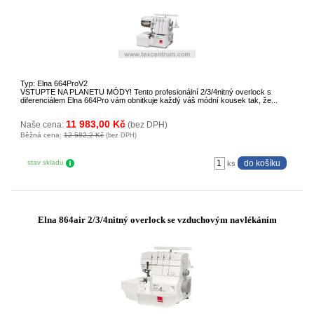
Typ: Elna 664ProV2
VSTUPTE NA PLANETU MÓDY! Tento profesionální 2/3/4nitný overlock s
diferenciálem Elna 664Pro vám obnitkuje každý váš módní kousek tak, že...
11 983,00 Kč
Naše cena:
(bez DPH)
Běžná cena:
12 582,2 Kč
(bez DPH)
stav skladu
ks
Elna 864air 2/3/4nitný overlock se vzduchovým navlékáním