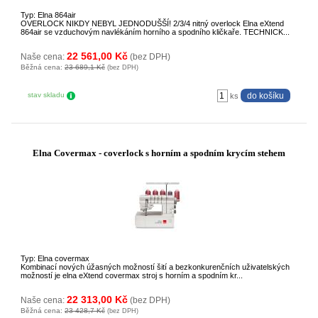
Typ: Elna 864air
OVERLOCK NIKDY NEBYL JEDNODUŠŠÍ! 2/3/4 nitný overlock Elna eXtend
864air se vzduchovým navlékáním horního a spodního kličkaře. TECHNICK...
22 561,00 Kč
Naše cena:
(bez DPH)
Běžná cena:
23 689,1 Kč
(bez DPH)
stav skladu
ks
Elna Covermax - coverlock s horním a spodním krycím stehem
Typ: Elna covermax
Kombinací nových úžasných možností šití a bezkonkurenčních uživatelských
možností je elna eXtend covermax stroj s horním a spodním kr...
22 313,00 Kč
Naše cena:
(bez DPH)
Běžná cena:
23 428,7 Kč
(bez DPH)