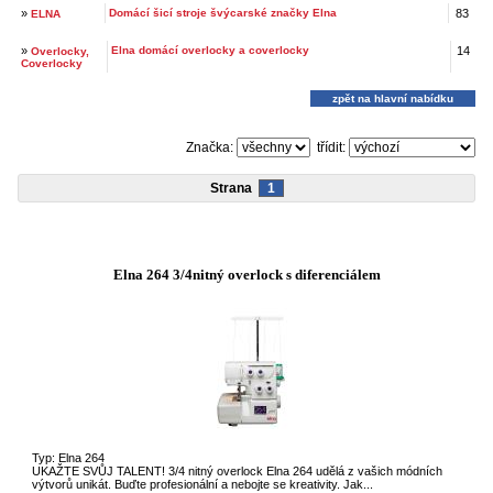
»
Domácí šicí stroje švýcarské značky Elna
83
ELNA
»
Elna domácí overlocky a coverlocky
14
Overlocky,
Coverlocky
zpět na hlavní nabídku
Značka:
třídit:
Strana
1
Elna 264 3/4nitný overlock s diferenciálem
Typ: Elna 264
UKAŽTE SVŮJ TALENT! 3/4 nitný overlock Elna 264 udělá z vašich módních
výtvorů unikát. Buďte profesionální a nebojte se kreativity. Jak...