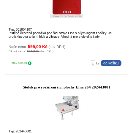
Typ: 301804107
Plstěná červená podložka pod šicí stroje Elna s bílým logem značky. Je
protiskluzová a tlumí hluk a vibrace. Vhodná pro stoje elna řady ...
595,00 Kč
Naše cena:
(bez DPH)
Běžná cena:
624,8 Kč
(bez DPH)
stav skladu
ks
Stolek pro rozšíření šicí plochy Elna 264 202443001
Typ: 202443001