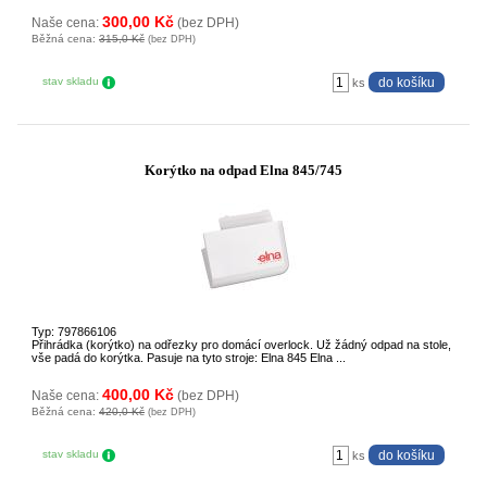
300,00 Kč
Naše cena:
(bez DPH)
Běžná cena:
315,0 Kč
(bez DPH)
stav skladu
ks
Korýtko na odpad Elna 845/745
Typ: 797866106
Přihrádka (korýtko) na odřezky pro domácí overlock. Už žádný odpad na stole,
vše padá do korýtka. Pasuje na tyto stroje: Elna 845 Elna ...
400,00 Kč
Naše cena:
(bez DPH)
Běžná cena:
420,0 Kč
(bez DPH)
stav skladu
ks