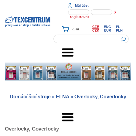
Můj účet
registrovat
CZE
ENG
PL
CZK
EUR
PLN
Domácí šicí stroje
»
ELNA
»
Overlocky, Coverlocky
Overlocky, Coverlocky