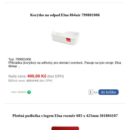
Korýtko na odpad Elna 864air 799801006
Typ: 799801006
Přihrádka (korýtko) na odřezky pro domácí overlock. Pasuje na tyto stroje: Elna
864air ...
400,00 Kč
Naše cena:
(bez DPH)
Běžná cena:
420,0 Kč
(bez DPH)
stav skladu
ks
Plstěná podložka s logem Elna rozměr 685 x 425mm 301804107