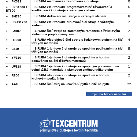
»
SIRUBA mechanické závorovací šicí stroje
0
PK522
»
SIRUBA elektronické programovatelné závorovací a
6
LKS1900 /
knoflíkovací šicí stroje s vázaným stehem
BT600
»
SIRUBA dirkovací šicí stroje s vázaným stehem
6
BH780
»
SIRUBA elektronické dirkovací šicí stroje s vázaným
2
LBHS1790
stehem
»
SIRUBA šicí stroje se zalomeným ramenem a řetízkovým
2
FA007
stehem na přeplátovaný šev
»
SIRUBA vícejehlové šicí stroje s řetízkovým stehem na šití
4
HF008
těžkých materiálů
»
SIRUBA 1-jehlové šicí stroje se spodním podáváním na šití
5
L819
těžkých materiálů
»
SIRUBA 1-jehlové šicí stroje se spodním a horním
2
YF616
podáváním na šití těžkých materiálů
»
SIRUBA 1-jehlové šicí stroje se spojeným podáváním na
1
UF918
velmi těžké materiály a skokovou změnou délky stehu
»
SIRUBA sloupové šicí stroje se spodním a horním
2
R700
kruhovým podáváním
»
SIRUBA šicí stroj na uzavírání pytlů a nitě na pytle
22
AA6
zpět na hlavní nabídku