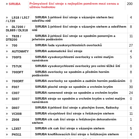
»
Průmyslové šicí stroje s nejlepším poměrem mezi cenou a
200
SIRUBA
užitnou hodnotou
»
SIRUBA 1-jehlové šicí stroje s vázaným stehem bez
4
L918 / L917
odstřihu nitě
/ L720
»
SIRUBA 1-jehlové šicí stroje s vázaným stehem a odstřihem
8
DL7200 /
nitě
DL889 / DL918
»
SIRUBA 2-jehlové šicí stroje se spodním ponorným a
11
T828 /
jehelním podáváním
DT8200
»
SIRUBA řada vysokorychlostních overlocků
27
700
»
SIRUBA automatické šicí stroje
4
AUTOMATY
»
SIRUBA vysokorychlostní overlocky s velmi malým
5
700FS
raménkem
»
SIRUBA vysokorychlostní overlocky pro velmi těžké šití
0
757UX
»
SIRUBA overlocky se spodním a předním horním
8
700DFT
podáváním
»
SIRUBA overlocky se spodním a zadním horním podáváním
0
700DRT
»
SIRUBA ploché stroje se spodním a vrchním krytím
30
F007
»
SIRUBA ramenové stroje se spodním a vrchním krytím
24
C007
»
SIRUBA stroje se spodním a vrchním krytím s velmi malým
0
S007
raménkem
»
SIRUBA 4-jehlové šicí stroje s plochým švem, flatlocky
6
D007
»
SIRUBA vícejehlové šicí stroje s řetízkovým stehem
11
VC008
»
SIRUBA cik cak šicí stroje s řetízkovým dekorativním
1
Z008
stehem
»
SIRUBA cik cak šicí stroje s vázaným stehem
5
LZ457
»
SIRUBA knoflíkovacích šicí stroje s řetízkovým stehem
4
PK511