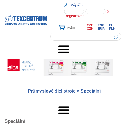
Můj účet
registrovat
CZE
ENG
PL
CZK
EUR
PLN
Průmyslové šicí stroje
»
Speciální
Speciální