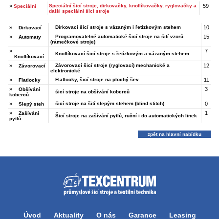
»
Speciální šicí stroje, dirkovačky, knoflíkovačky, ryglovačky a
59
Speciální
další speciální šicí stroje
»
Dirkovací šicí stroje s vázaným i řetízkovým stehem
10
Dirkovací
»
Programovatelné automatické šicí stroje na šití vzorů
15
Automaty
(rámečkové stroje)
»
7
Knoflíkovací šicí stroje s řetízkovým a vázaným stehem
Knoflíkovací
»
Závorovací šicí stroje (ryglovací) mechanické a
12
Závorovací
elektronické
»
Flatlocky, šicí stroje na plochý šev
11
Flatlocky
»
3
Obšívání
šicí stroje na obšívání koberců
koberců
»
šicí stroje na šití slepým stehem (blind stitch)
0
Slepý steh
»
1
Zašívání
Šicí stroje na zašívání pytlů, ruční i do automatických linek
pytlů
zpět na hlavní nabídku
Úvod
Aktuality
O nás
Garance
Leasing