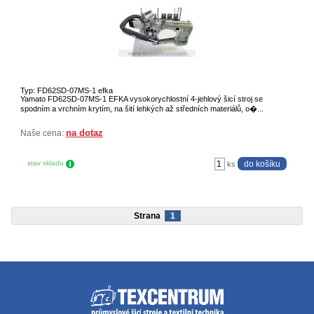
Typ: FD62SD-07MS-1 efka
Yamato FD62SD-07MS-1 EFKA vysokorychlostní 4-jehlový šicí stroj se
spodním a vrchním krytím, na šití lehkých až středních materiálů, o�...
na dotaz
Naše cena:
stav skladu
ks
Strana
1