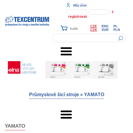
Můj účet
registrovat
CZE
ENG
PL
CZK
EUR
PLN
Průmyslové šicí stroje
»
YAMATO
YAMATO