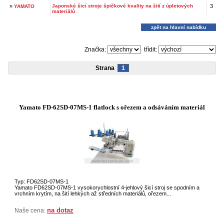
»
Japonské šicí stroje špičkové kvality na šití z úpletových
3
YAMATO
materiálů
zpět na hlavní nabídku
Značka:
třídit:
Strana
1
Yamato FD-62SD-07MS-1 flatlock s ořezem a odsáváním materiál
Typ: FD62SD-07MS-1
Yamato FD62SD-07MS-1 vysokorychlostní 4-jehlový šicí stroj se spodním a
vrchním krytím, na šití lehkých až středních materiálů, ořezem...
na dotaz
Naše cena: