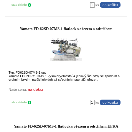
stav skladu
ks
Yamato FD-62SD-07MS-1 flatlock s ořezem a odstřihem
Typ: FD62SD-07MS-1 cut
Yamato FD62DRY-07MS-1 vysokorychlostní 4-jehlový šicí stroj se spodním a
vrchním krytím, na šití lehkých až středních materiálů, ořeze...
na dotaz
Naše cena:
stav skladu
ks
Yamato FD-62SD-07MS-1 flatlock s ořezem a odstřihem EFKA