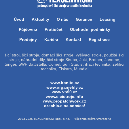
Úvod
Aktuality
O nás
Garance
Leasing
Půjčovna
Protiúčet
Obchodní podmínky
Prodejny
Kariéra
Kontakt
Registrace
šicí stroj, šicí stroje, domácí šicí stroje, vyšívací stroje, použité šicí
stroje, náhradní díly, šicí stroje Siruba, Juki, Brother, Janome,
Singer, SWF Battistella, Comel, Sun Star, stříhací technika, žehlící
technika, Fiskars, Mundial
www.bbnite.cz
www.organjehly.cz
www.vp90.cz
www.sicistroje.info
www.propatchwork.cz
czechia.elna.com/cs/
2003-2026 TEXCENTRUM, spol. s.r.o. Všechna práva vyhrazena