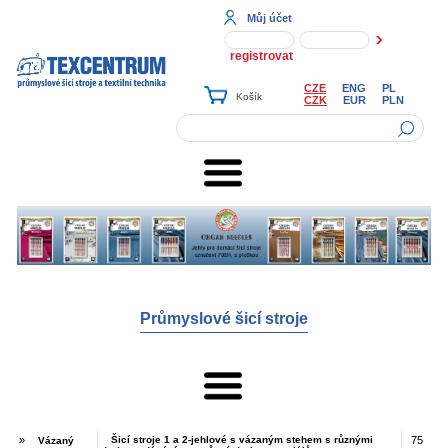
Můj účet
registrovat
CZE
ENG
PL
CZK
EUR
PLN
Průmyslové šicí stroje
»
Šicí stroje 1 a 2-jehlové s vázaným stehem s různými
75
Vázaný