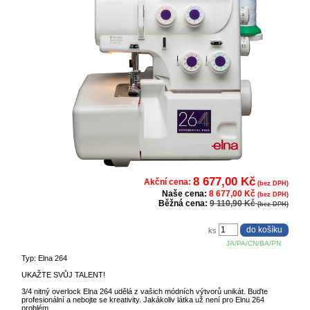
8 677,00 Kč
Akční cena:
(bez DPH)
Naše cena:
8 677,00 Kč
(bez DPH)
Běžná cena:
9 110,90 Kč
(bez DPH)
ks
JA/PA/CN/BA/PN
Typ: Elna 264
UKAŽTE SVŮJ TALENT!
3/4 nitný overlock Elna 264 udělá z vašich módních výtvorů unikát. Buďte
profesionální a nebojte se kreativity. Jakákoliv látka už není pro Elnu 264
problém.