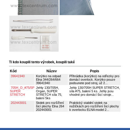
Ti kdo koupili tento výrobek, koupili také
Kód
Název
Popis
39641940
Korýtko na odpad
Přihrádka (korýtko) na odřezky pro
Elna 344/264/664
domácí overlock. Korýtko pouze
39641940
podsunete pod stroj, už ž...
705H_O_#75/5P
Jehly 130/705H,
Jehly 130/705H SUPER STRETCH,
SUPER
Organ, SUPER
síla #75, balení 5 ks. Jehly jsou
STRETCH
STRETCH síla 75,
vhodné pro domácí šicí stroje...
balení 5ks
202443001
Stolek pro rozšíření
Praktický stabilní stolek na
šicí plochy Elna 264
nožičkách pro rozšíření šicí plochy
202443001
k overlocku ELNA model 2...