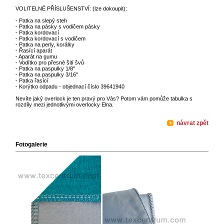
VOLITELNÉ PŘÍSLUŠENSTVÍ: (lze dokoupit):
- Patka na slepý steh
- Patka na pásky s vodičem pásky
- Patka kordovací
- Patka kordovací s vodičem
- Patka na perly, korálky
- Řasící aparát
- Aparát na gumu
- Vodítko pro přesné šití švů
- Patka na paspulky 1/8"
- Patka na paspulky 3/16"
- Patka řasící
- Korýtko odpadu - objednací číslo 39641940
Nevíte jaký overlock je ten pravý pro Vás? Potom vám pomůže tabulka s
rozdíly mezi jednotlivými overlocky Elna.
návrat zpět
Fotogalerie