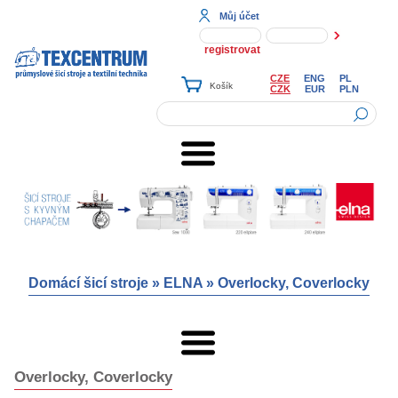
Můj účet
registrovat
CZE
ENG
PL
CZK
EUR
PLN
Domácí šicí stroje
»
ELNA
»
Overlocky, Coverlocky
Overlocky, Coverlocky