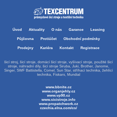
Úvod
Aktuality
O nás
Garance
Leasing
Půjčovna
Protiúčet
Obchodní podmínky
Prodejny
Kariéra
Kontakt
Registrace
šicí stroj, šicí stroje, domácí šicí stroje, vyšívací stroje, použité šicí
stroje, náhradní díly, šicí stroje Siruba, Juki, Brother, Janome,
Singer, SWF Battistella, Comel, Sun Star, stříhací technika, žehlící
technika, Fiskars, Mundial
www.bbnite.cz
www.organjehly.cz
www.vp90.cz
www.sicistroje.info
www.propatchwork.cz
czechia.elna.com/cs/