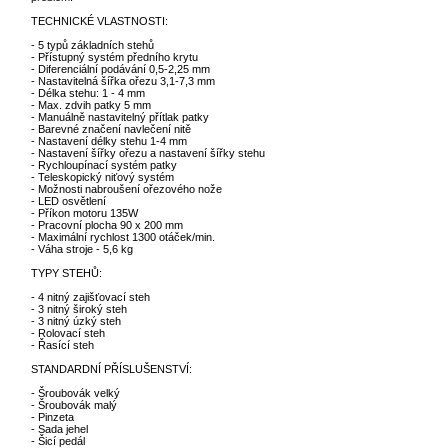
TECHNICKÉ VLASTNOSTI:
- 5 typů základních stehů
- Přístupný systém předního krytu
- Diferenciální podávání 0,5-2,25 mm
- Nastavitelná šířka ořezu 3,1-7,3 mm
- Délka stehu: 1 - 4 mm
- Max. zdvih patky 5 mm
- Manuálně nastavitelný přítlak patky
- Barevné značení navlečení nitě
- Nastavení délky stehu 1-4 mm
- Nastavení šířky ořezu a nastavení šířky stehu
- Rychloupínací systém patky
- Teleskopický niťový systém
- Možnosti nabroušení ořezového nože
- LED osvětlení
- Příkon motoru 135W
- Pracovní plocha 90 x 200 mm
- Maximální rychlost 1300 otáček/min.
- Váha stroje - 5,6 kg
TYPY STEHŮ:
- 4 nitný zajišťovací steh
- 3 nitný široký steh
- 3 nitný úzký steh
- Rolovací steh
- Řasící steh
STANDARDNÍ PŘÍSLUŠENSTVÍ:
- Šroubovák velký
- Šroubovák malý
- Pinzeta
- Sada jehel
- Šicí pedál