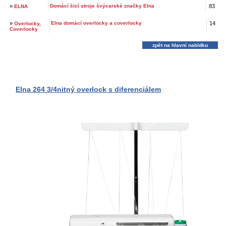
»
Domácí šicí stroje švýcarské značky Elna
83
ELNA
»
Elna domácí overlocky a coverlocky
14
Overlocky,
Coverlocky
zpět na hlavní nabídku
Elna 264 3/4nitný overlock s diferenciálem