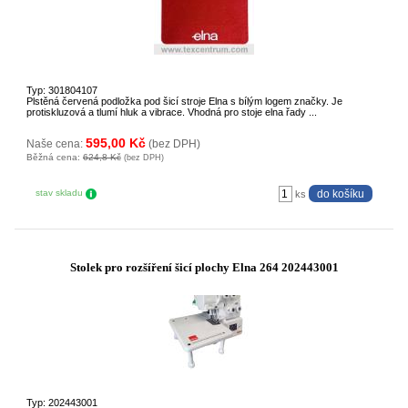
Typ: 301804107
Plstěná červená podložka pod šicí stroje Elna s bílým logem značky. Je
protiskluzová a tlumí hluk a vibrace. Vhodná pro stoje elna řady ...
595,00 Kč
Naše cena:
(bez DPH)
Běžná cena:
624,8 Kč
(bez DPH)
stav skladu
ks
Stolek pro rozšíření šicí plochy Elna 264 202443001
Typ: 202443001