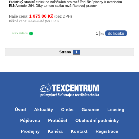
Praktický stabilní stolek na nožičkách pro rozšíření šicí plochy k overlocku
ELNA model 264. Díky tomuto stolku rozšíříte svoji pracov...
1 075,00 Kč
Naše cena:
(bez DPH)
Běžná cena:
1 128,8 Kč
(bez DPH)
stav skladu
ks
Strana
1
Úvod
Aktuality
O nás
Garance
Leasing
Půjčovna
Protiúčet
Obchodní podmínky
Prodejny
Kariéra
Kontakt
Registrace