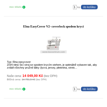
stav skladu
ks
Elna EasyCover V2- coverlock spodem krycí
Typ: Elna easycover
2/3/4 nitný šicí stroj se spodem krycím stehem, je optimálně vybaven tak, aby
zvládl všechny pružné látky (lycra, jersey, pletenina, stretc...
14 049,00 Kč
Naše cena:
(bez DPH)
Běžná cena:
14 751,5 Kč
(bez DPH)
stav skladu
ks