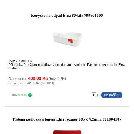
Korýtko na odpad Elna 864air 799801006
Typ: 799801006
Přihrádka (korýtko) na odřezky pro domácí overlock. Pasuje na tyto stroje: Elna
864air ...
400,00 Kč
Naše cena:
(bez DPH)
Běžná cena:
420,0 Kč
(bez DPH)
stav skladu
ks
Plstěná podložka s logem Elna rozměr 685 x 425mm 301804107