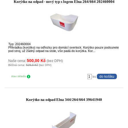
Korýtko na odpad - nový typ s logem Elna 264/664 202460004
Typ: 202460004
Přihrádka (korýtko) na odřezky pro domácí overlock. Korýtko pouze podsunete
pod stroj, už žádný odpad na stole, vše padá do korýtka. Kor...
500,00 Kč
Naše cena:
(bez DPH)
Běžná cena:
525,0 Kč
(bez DPH)
stav skladu
ks
Korýtko na odpad Elna 344/264/664 39641940