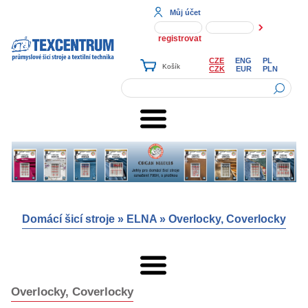
Můj účet
registrovat
CZE
ENG
PL
CZK
EUR
PLN
Domácí šicí stroje
»
ELNA
»
Overlocky, Coverlocky
Overlocky, Coverlocky