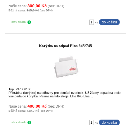
300,00 Kč
Naše cena:
(bez DPH)
Běžná cena:
315,0 Kč
(bez DPH)
stav skladu
ks
Korýtko na odpad Elna 845/745
Typ: 797866106
Přihrádka (korýtko) na odřezky pro domácí overlock. Už žádný odpad na stole,
vše padá do korýtka. Pasuje na tyto stroje: Elna 845 Elna ...
400,00 Kč
Naše cena:
(bez DPH)
Běžná cena:
420,0 Kč
(bez DPH)
stav skladu
ks