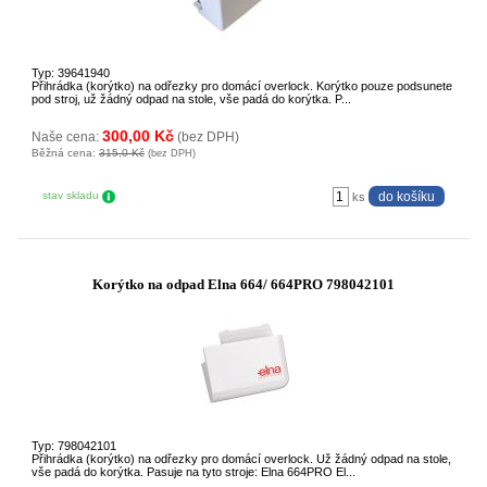
Typ: 39641940
Přihrádka (korýtko) na odřezky pro domácí overlock. Korýtko pouze podsunete
pod stroj, už žádný odpad na stole, vše padá do korýtka. P...
300,00 Kč
Naše cena:
(bez DPH)
Běžná cena:
315,0 Kč
(bez DPH)
stav skladu
ks
Korýtko na odpad Elna 664/ 664PRO 798042101
Typ: 798042101
Přihrádka (korýtko) na odřezky pro domácí overlock. Už žádný odpad na stole,
vše padá do korýtka. Pasuje na tyto stroje: Elna 664PRO El...