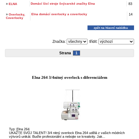
»
Domácí šicí stroje švýcarské značky Elna
83
ELNA
»
Elna domácí overlocky a coverlocky
14
Overlocky,
Coverlocky
zpět na hlavní nabídku
Značka:
třídit:
Strana
1
Elna 264 3/4nitný overlock s diferenciálem
Typ: Elna 264
UKAŽTE SVŮJ TALENT! 3/4 nitný overlock Elna 264 udělá z vašich módních
výtvorů unikát. Buďte profesionální a nebojte se kreativity. Jak...