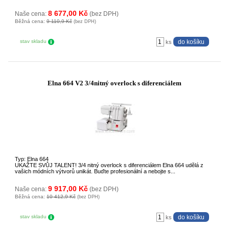
8 677,00 Kč
Naše cena:
(bez DPH)
Běžná cena:
9 110,9 Kč
(bez DPH)
stav skladu
ks
Elna 664 V2 3/4nitný overlock s diferenciálem
Typ: Elna 664
UKAŽTE SVŮJ TALENT! 3/4 nitný overlock s diferenciálem Elna 664 udělá z
vašich módních výtvorů unikát. Buďte profesionální a nebojte s...
9 917,00 Kč
Naše cena:
(bez DPH)
Běžná cena:
10 412,9 Kč
(bez DPH)
stav skladu
ks