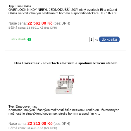
Typ: Elna 864air
OVERLOCK NIKDY NEBYL JEDNODUŠŠÍ! 2/3/4 nitný overlock Elna eXtend
864air se vzduchovým navlékáním horního a spodního kličkaře. TECHNICK...
22 561,00 Kč
Naše cena:
(bez DPH)
Běžná cena:
23 689,1 Kč
(bez DPH)
stav skladu
ks
Elna Covermax - coverlock s horním a spodním krycím stehem
Typ: Elna covermax
Kombinací nových úžasných možností šití a bezkonkurenčních uživatelských
možností je elna eXtend covermax stroj s horním a spodním kr...
22 313,00 Kč
Naše cena:
(bez DPH)
Běžná cena:
23 428,7 Kč
(bez DPH)