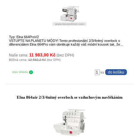
Typ: Elna 664ProV2
VSTUPTE NA PLANETU MÓDY! Tento profesionální 2/3/4nitný overlock s
diferenciálem Elna 664Pro vám obnitkuje každý váš módní kousek tak, že...
11 983,00 Kč
Naše cena:
(bez DPH)
Běžná cena:
12 582,2 Kč
(bez DPH)
stav skladu
ks
Elna 864air 2/3/4nitný overlock se vzduchovým navlékáním