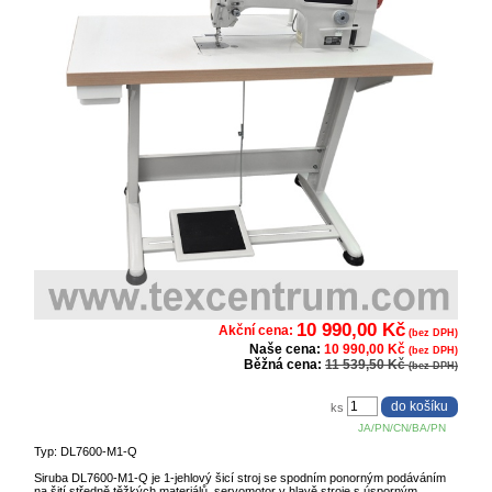
10 990,00 Kč
Akční cena:
(bez DPH)
Naše cena:
10 990,00 Kč
(bez DPH)
Běžná cena:
11 539,50 Kč
(bez DPH)
ks
JA/PN/CN/BA/PN
Typ: DL7600-M1-Q
Siruba DL7600-M1-Q je 1-jehlový šicí stroj se spodním ponorným podáváním
na šití středně těžkých materiálů, servomotor v hlavě stroje s úsporným