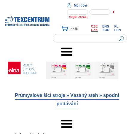
Můj účet
registrovat
CZE
ENG
PL
CZK
EUR
PLN
Průmyslové šicí stroje
»
Vázaný steh
»
spodní
podávání