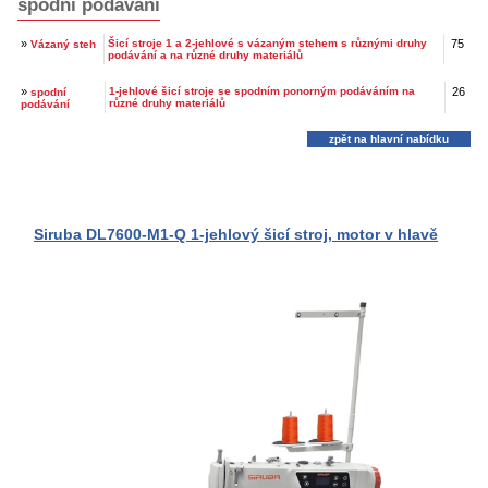
spodní podávání
»
Šicí stroje 1 a 2-jehlové s vázaným stehem s různými druhy
75
Vázaný steh
podávání a na různé druhy materiálů
»
1-jehlové šicí stroje se spodním ponorným podáváním na
26
spodní
různé druhy materiálů
podávání
zpět na hlavní nabídku
Siruba DL7600-M1-Q 1-jehlový šicí stroj, motor v hlavě