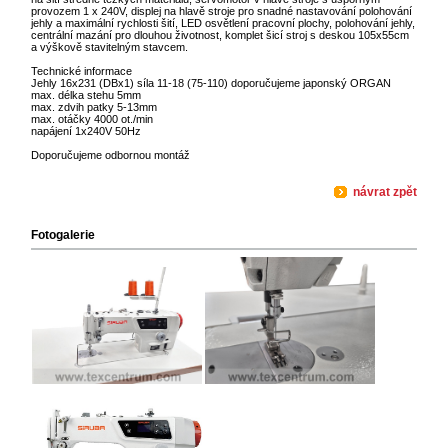
provozem 1 x 240V, displej na hlavě stroje pro snadné nastavování polohování
jehly a maximální rychlosti šití, LED osvětlení pracovní plochy, polohování jehly,
centrální mazání pro dlouhou životnost, komplet šicí stroj s deskou 105x55cm
a výškově stavitelným stavcem.
Technické informace
Jehly 16x231 (DBx1) síla 11-18 (75-110) doporučujeme japonský ORGAN
max. délka stehu 5mm
max. zdvih patky 5-13mm
max. otáčky 4000 ot./min
napájení 1x240V 50Hz
Doporučujeme odbornou montáž
návrat zpět
Fotogalerie