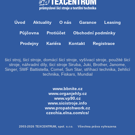
Úvod
Aktuality
O nás
Garance
Leasing
Půjčovna
Protiúčet
Obchodní podmínky
Prodejny
Kariéra
Kontakt
Registrace
šicí stroj, šicí stroje, domácí šicí stroje, vyšívací stroje, použité šicí
stroje, náhradní díly, šicí stroje Siruba, Juki, Brother, Janome,
Singer, SWF Battistella, Comel, Sun Star, stříhací technika, žehlící
technika, Fiskars, Mundial
www.bbnite.cz
www.organjehly.cz
www.vp90.cz
www.sicistroje.info
www.propatchwork.cz
czechia.elna.com/cs/
2003-2026 TEXCENTRUM, spol. s.r.o. Všechna práva vyhrazena