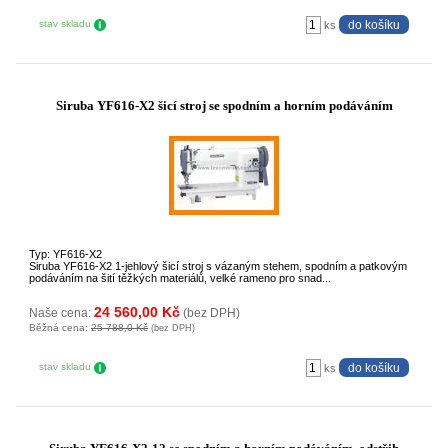
stav skladu
ks
Siruba YF616-X2 šicí stroj se spodním a horním podáváním
Typ: YF616-X2
Siruba YF616-X2 1-jehlový šicí stroj s vázaným stehem, spodním a patkovým
podáváním na šití těžkých materiálů, velké rameno pro snad...
24 560,00 Kč
Naše cena:
(bez DPH)
Běžná cena:
25 788,0 Kč
(bez DPH)
stav skladu
ks