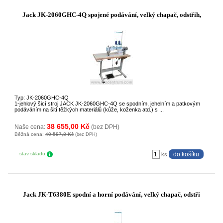
Jack JK-2060GHC-4Q spojené podávání, velký chapač, odstřih,
Typ: JK-2060GHC-4Q
1-jehlový šicí stroj JACK JK-2060GHC-4Q se spodním, jehelním a patkovým
podáváním na šití těžkých materiálů (kůže, koženka atd.) s ...
38 655,00 Kč
Naše cena:
(bez DPH)
Běžná cena:
40 587,8 Kč
(bez DPH)
stav skladu
ks
Jack JK-T6380E spodní a horní podávání, velký chapač, odstři