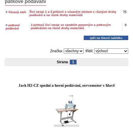
patkové podávání
»
Šicí stroje 1 a 2-jehlové s vázaným stehem s různými druhy
75
Vázaný steh
podávání a na různé druhy materiálů
»
1-jehlové šicí stroje se spodním ponorným a patkovým
9
patkové
podáváním na různé druhy materiálů
podávání
zpět na hlavní nabídku
Značka:
třídit:
Strana
1
Jack H2-CZ spodní a horní podávání, servomotor v hlavě