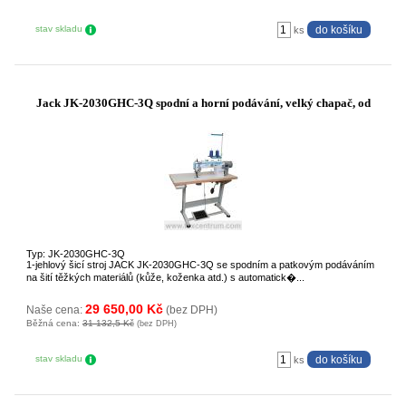
stav skladu
ks
Jack JK-2030GHC-3Q spodní a horní podávání, velký chapač, od
Typ: JK-2030GHC-3Q
1-jehlový šicí stroj JACK JK-2030GHC-3Q se spodním a patkovým podáváním
na šití těžkých materiálů (kůže, koženka atd.) s automatick�...
29 650,00 Kč
Naše cena:
(bez DPH)
Běžná cena:
31 132,5 Kč
(bez DPH)
stav skladu
ks