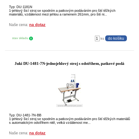
Typ: DU-1181N
1-jehlový šicí stroj se spodním a patkovým podáváním pro šití těžkých
materiálů, vzdálenost mezi jehlou a ramenem 261mm, pro šití ni...
na dotaz
Naše cena:
stav skladu
ks
Juki DU-1481-7N-jednojehlový stroj s odstřihem, patkové podá
Typ: DU-1481-7N-BB
1-jehlový šicí stroj se spodním a patkovým podáváním pro šití těžkých materiálů
s automatickým odstřihem nitě, velká vzdálenost me...
na dotaz
Naše cena: