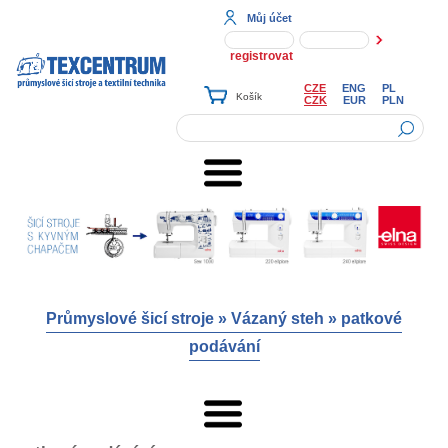
Můj účet
registrovat
CZE
ENG
PL
CZK
EUR
PLN
Průmyslové šicí stroje
»
Vázaný steh
»
patkové
podávání