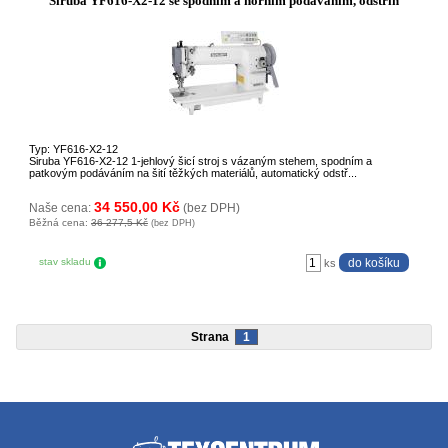
Siruba YF616-X2-12 se spodním a horním podáváním, odstřih
Typ: YF616-X2-12
Siruba YF616-X2-12 1-jehlový šicí stroj s vázaným stehem, spodním a
patkovým podáváním na šití těžkých materiálů, automatický odstř...
34 550,00 Kč
Naše cena:
(bez DPH)
Běžná cena:
36 277,5 Kč
(bez DPH)
stav skladu
ks
Strana
1