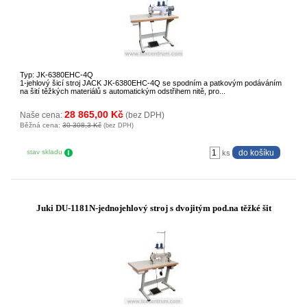
Typ: JK-6380EHC-4Q
1-jehlový šicí stroj JACK JK-6380EHC-4Q se spodním a patkovým podáváním
na šití těžkých materiálů s automatickým odstřihem nitě, pro...
28 865,00 Kč
Naše cena:
(bez DPH)
Běžná cena:
30 308,3 Kč
(bez DPH)
stav skladu
ks
Juki DU-1181N-jednojehlový stroj s dvojitým pod.na těžké šit