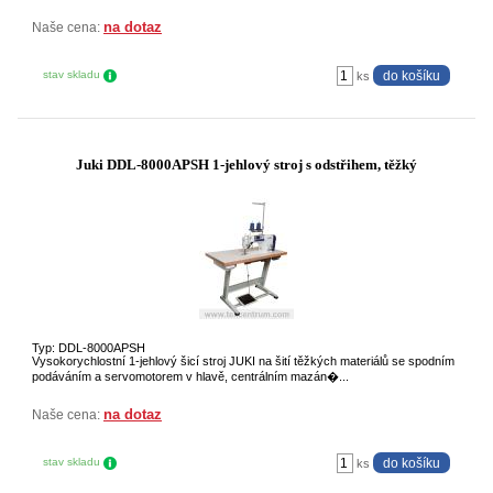
na dotaz
Naše cena:
stav skladu
ks
Juki DDL-8000APSH 1-jehlový stroj s odstřihem, těžký
Typ: DDL-8000APSH
Vysokorychlostní 1-jehlový šicí stroj JUKI na šití těžkých materiálů se spodním
podáváním a servomotorem v hlavě, centrálním mazán�...
na dotaz
Naše cena:
stav skladu
ks