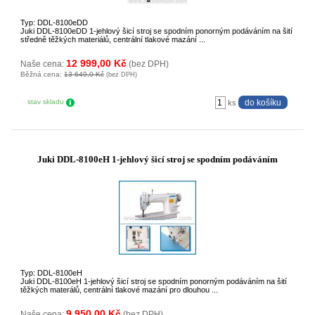
Typ: DDL-8100eDD
Juki DDL-8100eDD 1-jehlový šicí stroj se spodním ponorným podáváním na šití
středně těžkých materiálů, centrální tlakové mazání ...
12 999,00 Kč
Naše cena:
(bez DPH)
Běžná cena:
13 649,0 Kč
(bez DPH)
stav skladu
ks
Juki DDL-8100eH 1-jehlový šicí stroj se spodním podáváním
Typ: DDL-8100eH
Juki DDL-8100eH 1-jehlový šicí stroj se spodním ponorným podáváním na šití
těžkých materálů, centrální tlakové mazání pro dlouhou ...
9 950,00 Kč
Naše cena:
(bez DPH)