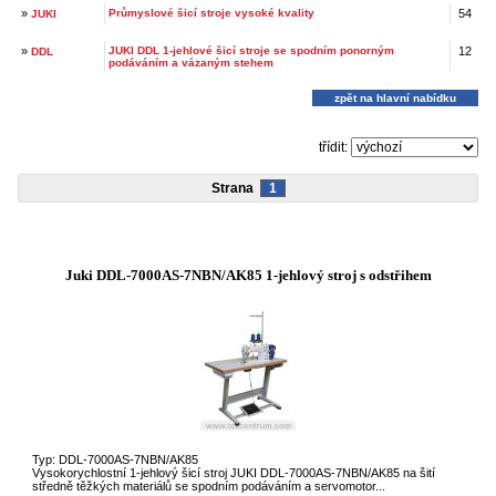
»
Průmyslové šicí stroje vysoké kvality
54
JUKI
»
JUKI DDL 1-jehlové šicí stroje se spodním ponorným
12
DDL
podáváním a vázaným stehem
zpět na hlavní nabídku
třídit:
Strana
1
Juki DDL-7000AS-7NBN/AK85 1-jehlový stroj s odstřihem
Typ: DDL-7000AS-7NBN/AK85
Vysokorychlostní 1-jehlový šicí stroj JUKI DDL-7000AS-7NBN/AK85 na šití
středně těžkých materiálů se spodním podáváním a servomotor...