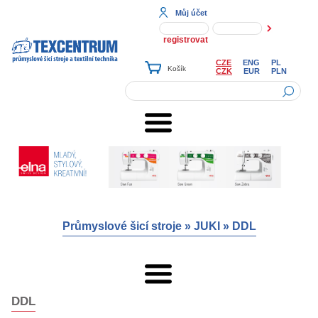
Můj účet
registrovat
CZE
ENG
PL
CZK
EUR
PLN
Průmyslové šicí stroje
»
JUKI
»
DDL
DDL