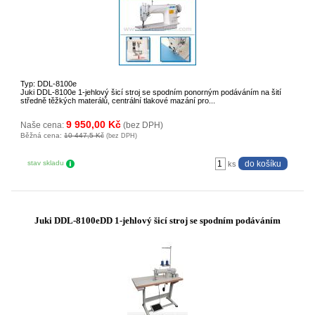
Typ: DDL-8100e
Juki DDL-8100e 1-jehlový šicí stroj se spodním ponorným podáváním na šití
středně těžkých materálů, centrální tlakové mazání pro...
9 950,00 Kč
Naše cena:
(bez DPH)
Běžná cena:
10 447,5 Kč
(bez DPH)
stav skladu
ks
Juki DDL-8100eDD 1-jehlový šicí stroj se spodním podáváním