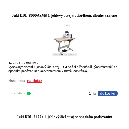
Juki DDL-8000ASMS 1-jehlový stroj s odstřihem, dlouhé rameno
Typ: DDL-8000ASMS
Vysokorychlostní 1-jehlový šicí stroj JUKI na šití středně těžkých materiálů se
spodním podáváním a servomotorem v hlavě, centráln�...
na dotaz
Naše cena:
stav skladu
ks
Juki DDL-8100e 1-jehlový šicí stroj se spodním podáváním