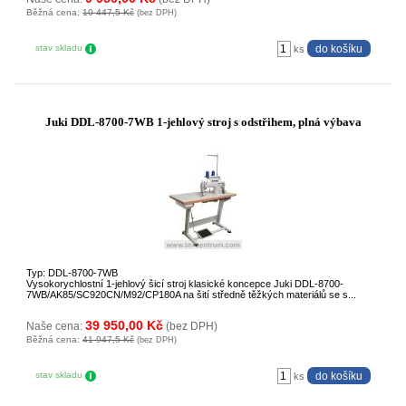
Běžná cena:
10 447,5 Kč
(bez DPH)
stav skladu
ks
Juki DDL-8700-7WB 1-jehlový stroj s odstřihem, plná výbava
Typ: DDL-8700-7WB
Vysokorychlostní 1-jehlový šicí stroj klasické koncepce Juki DDL-8700-
7WB/AK85/SC920CN/M92/CP180A na šití středně těžkých materiálů se s...
39 950,00 Kč
Naše cena:
(bez DPH)
Běžná cena:
41 947,5 Kč
(bez DPH)
stav skladu
ks