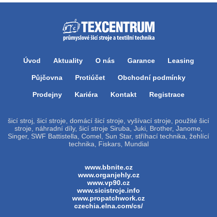
Úvod
Aktuality
O nás
Garance
Leasing
Půjčovna
Protiúčet
Obchodní podmínky
Prodejny
Kariéra
Kontakt
Registrace
šicí stroj, šicí stroje, domácí šicí stroje, vyšívací stroje, použité šicí
stroje, náhradní díly, šicí stroje Siruba, Juki, Brother, Janome,
Singer, SWF Battistella, Comel, Sun Star, stříhací technika, žehlící
technika, Fiskars, Mundial
www.bbnite.cz
www.organjehly.cz
www.vp90.cz
www.sicistroje.info
www.propatchwork.cz
czechia.elna.com/cs/