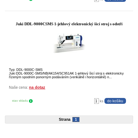
Juki DDL-9000CSMS 1-jehlový elektronický šicí stroj s odstři
Typ: DDL-9000C-SMS
Juki DDL-9000C-SMS/NB/AK154/SC951AK 1-jehlový šicí stroj s elektronicky
řízeným spodním ponorným podáváním (verikálně i horizontálně) n...
na dotaz
Naše cena:
stav skladu
ks
Strana
1