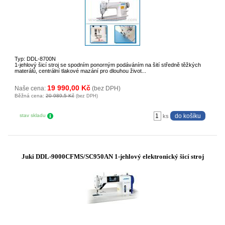
Typ: DDL-8700N
1-jehlový šicí stroj se spodním ponorným podáváním na šití středně těžkých
materálů, centrální tlakové mazání pro dlouhou život...
19 990,00 Kč
Naše cena:
(bez DPH)
Běžná cena:
20 989,5 Kč
(bez DPH)
stav skladu
ks
Juki DDL-9000CFMS/SC950AN 1-jehlový elektronický šicí stroj