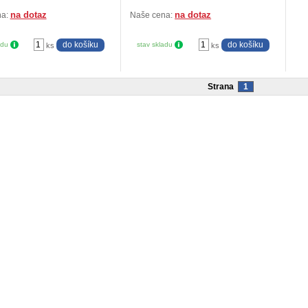
na dotaz
na dotaz
na:
Naše cena:
adu
stav skladu
ks
ks
Strana
1