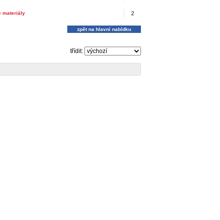
 materiály
2
zpět na hlavní nabídku
třídit: