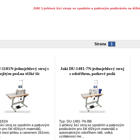
JUKI 1-jehlové šicí stroje se spodním a patkovým podáváním na těžké
Strana
1
-1181N-jednojehlový stroj s
Juki DU-1481-7N-jednojehlový stroj
ojitým pod.na těžké šit
s odstřihem, patkové podá
1181N
Typ: DU-1481-7N-BB
šicí stroj se spodním a patkovým
1-jehlový šicí stroj se spodním a patkovým
pro šití těžkých materiálů,
podáváním pro šití těžkých materiálů s
t mezi jehlou a ramenem 261mm,
automatickým odstřihem nitě, velká
.
vzdálenost me...