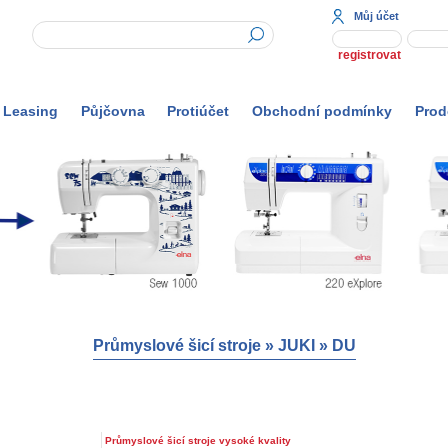
Můj účet
registrovat
Leasing
Půjčovna
Protiúčet
Obchodní podmínky
Prod
Průmyslové šicí stroje
»
JUKI
»
DU
Průmyslové šicí stroje vysoké kvality