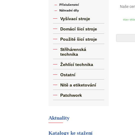
Příslušenství
Naše ce
Náhradní díly
Vyšívací stroje
stav skl
Domácí šicí stroje
Použité šicí stroje
Stříhárenská
technika
Žehlící technika
Ostatní
Nitě a etiketování
Patchwork
Aktuality
Katalogy ke stažení