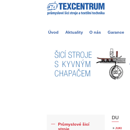
Úvod
Aktuality
O nás
Garance
DU
Průmyslové šicí
»
stroje
JUKI