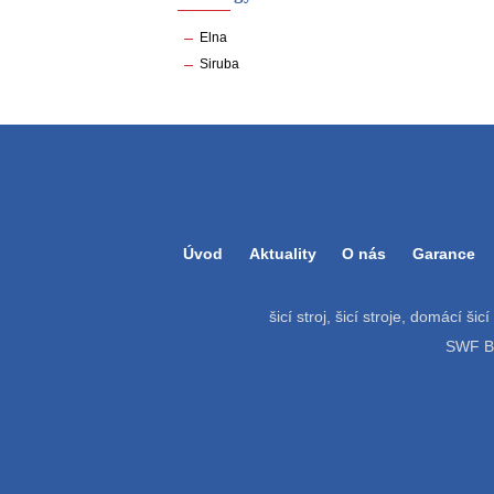
Elna
Siruba
Úvod
Aktuality
O nás
Garance
šicí stroj, šicí stroje, domácí šic
SWF Bat