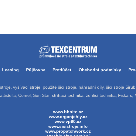
Leasing
Půjčovna
Protiúčet
Obchodní podmínky
Pro
í stroje, vyšívací stroje, použité šicí stroje, náhradní díly, šicí stroje Si
tistella, Comel, Sun Star, stříhací technika, žehlící technika, Fiskars,
www.bbnite.cz
www.organjehly.cz
www.vp90.cz
www.sicistroje.info
www.propatchwork.cz