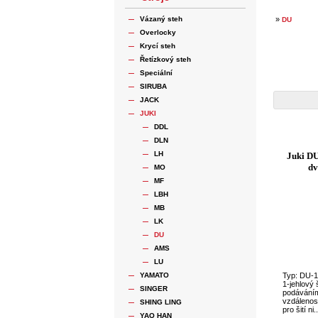
Vázaný steh
»
DU
Overlocky
Krycí steh
Řetízkový steh
Speciální
SIRUBA
JACK
JUKI
DDL
DLN
LH
Juki DU
dv
MO
MF
LBH
MB
LK
DU
AMS
LU
YAMATO
Typ: DU-
1-jehlový 
SINGER
podáváním 
vzdálenos
SHING LING
pro šití ni..
YAO HAN