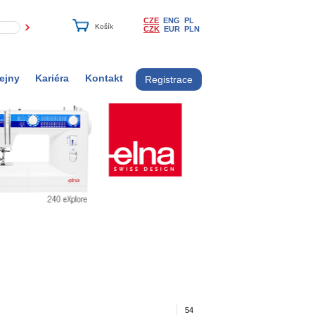
CZE
ENG
PL
CZK
EUR
PLN
ejny
Kariéra
Kontakt
Registrace
54