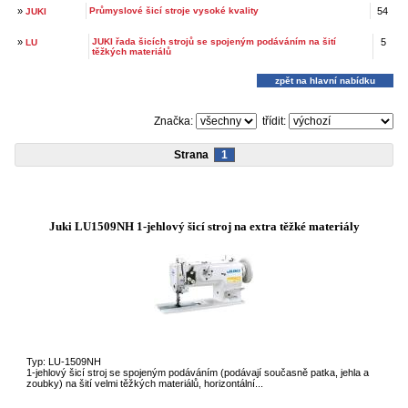
»
Průmyslové šicí stroje vysoké kvality
54
JUKI
»
JUKI řada šicích strojů se spojeným podáváním na šití
5
LU
těžkých materiálů
zpět na hlavní nabídku
Značka:
třídit:
Strana
1
Juki LU1509NH 1-jehlový šicí stroj na extra těžké materiály
Typ: LU-1509NH
1-jehlový šicí stroj se spojeným podáváním (podávají současně patka, jehla a
zoubky) na šití velmi těžkých materiálů, horizontální...