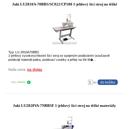
Juki LU2810A-70BBS/SC922/CP180 1-jehlový šicí stroj na těžké
Typ: LU-2810A70BBS
1-jehlový vysokorychlostní šicí stroj se spojeným podáváním (současně
podávájí materiál patka, podávací zoubky a jehla) na šití tě�...
na dotaz
Naše cena:
stav skladu
ks
Juki LU2828VA-7NBBSF 1-jehlový šicí stroj na těžké materiály