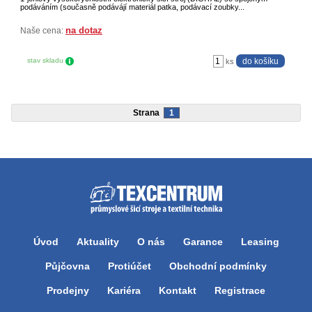
podáváním (současně podávájí materiál patka, podávací zoubky...
na dotaz
Naše cena:
stav skladu
ks
Strana
1
Úvod
Aktuality
O nás
Garance
Leasing
Půjčovna
Protiúčet
Obchodní podmínky
Prodejny
Kariéra
Kontakt
Registrace