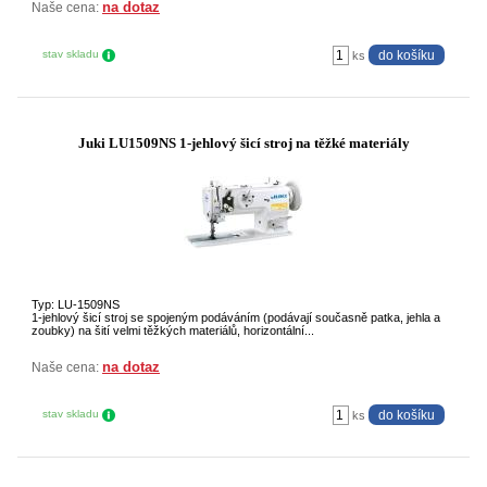
na dotaz
Naše cena:
stav skladu
ks
Juki LU1509NS 1-jehlový šicí stroj na těžké materiály
Typ: LU-1509NS
1-jehlový šicí stroj se spojeným podáváním (podávají současně patka, jehla a
zoubky) na šití velmi těžkých materiálů, horizontální...
na dotaz
Naše cena:
stav skladu
ks