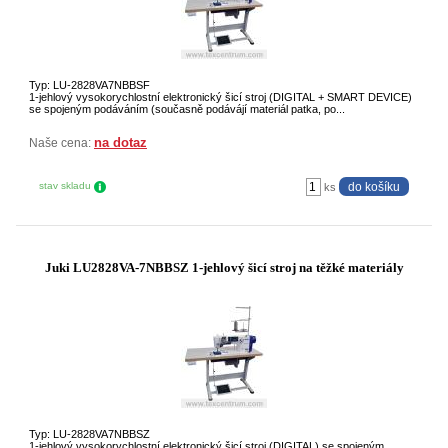
Typ: LU-2828VA7NBBSF
1-jehlový vysokorychlostní elektronický šicí stroj (DIGITAL + SMART DEVICE)
se spojeným podáváním (současně podávájí materiál patka, po...
na dotaz
Naše cena:
stav skladu
ks
Juki LU2828VA-7NBBSZ 1-jehlový šicí stroj na těžké materiály
Typ: LU-2828VA7NBBSZ
1-jehlový vysokorychlostní elektronický šicí stroj (DIGITAL) se spojeným