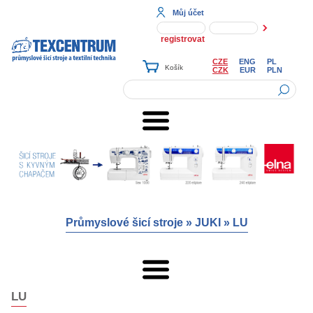
Můj účet
registrovat
CZE
ENG
PL
CZK
EUR
PLN
Průmyslové šicí stroje
»
JUKI
»
LU
LU